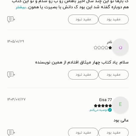
ک بارها تو این چند سال اخیر باهاش رو ب رو شدم و تو این کتاب
هم دوباره گفته شد این بود ک دانش با بصیرت یا همون
...
بیشتر
مفید بود
مفید نبود
۰
۱۴۰۵/۰۱/۲۹
نادر
ن
سلام. یاد کتاب چهار میثاق افتادم از همین نویسنده
مفید بود
مفید نبود
۰
۱۴۰۴/۰۷/۲۷
Eisa 77
E
توصیه می‌کنم.
عالی بود
مفید بود
مفید نبود
۰