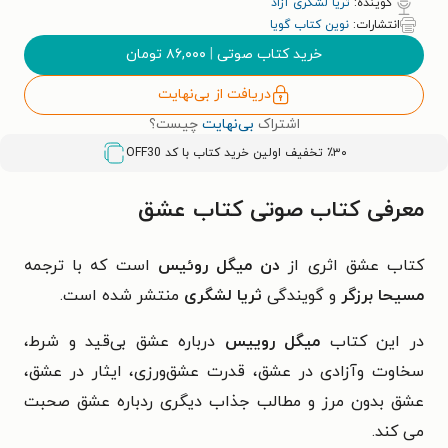
گوینده:
ثریا لشکری آزاد
انتشارات:
نوین کتاب گویا
خرید کتاب صوتی
|
۸۶,۰۰۰
تومان
دریافت از بی‌نهایت
اشتراک
بی‌نهایت
چیست؟
٪۳۰ تخفیف اولین خرید کتاب با کد
OFF30
معرفی کتاب صوتی کتاب عشق
کتاب عشق اثری از
دن میگل روئیس
است که با ترجمه
مسیحا برزگر
و گویندگی
ثریا لشگری
منتشر شده است.
در این کتاب
میگل روییس
درباره عشق بی‌قید و شرط،
سخاوت وآزادی در عشق، قدرت عشق‌ورزی، ایثار در عشق،
عشق بدون مرز و مطالب جذاب دیگری ردباره عشق صحبت
می کند.