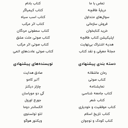
تماس با ما
کتاب بادام
دربارهٔ طاقچه
کتاب کیمیاگر
سوال‌های متداول
کتاب اسب سیاه
فروش سازمانی
کتاب اثر مرکب
خرید کتابخوان
کتاب سمفونی مردگان
اپلیکیشن کتاب طاقچه
کتاب صوتی ملت عشق
هدیه اشتراک بی‌نهایت
کتاب صوتی اثر مرکب
مجلهٔ معرفی و نقد کتاب
کتاب صوتی عادت‌های اتمی
دسته بندی پیشنهادی
نویسنده‌های پیشنهادی
رمان عاشقانه
صادق هدایت
کتاب‌ صوتی
آلبر کامو
نمایشنامه
چارلز دیکنز
کتاب جامعه شناسی
گی دو موپاسان
کتاب شعر
جورج اورول
کتاب موفقیت و خودیاری
الکساندر دوما
کتاب تاریخ اسلام
لئو تولستوی
کتاب کودک و نوجوان
ویکتور هوگو