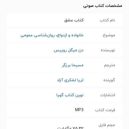
مشخصات کتاب صوتی
نام کتاب
کتاب عشق
موضوع
خانواده و ازدواج
،
روان‌شناسی عمومی
نویسنده
دن میگل روییس
مترجم
مسیحا برزگر
گوینده
ثریا لشکری آزاد
انتشارات
نوین کتاب گویا
فرمت کتاب
MP3
حجم فایل
۷۵.۴۲
مگابایت