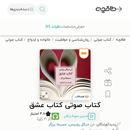
دسته‌بندی‌ها
با کد تخفیف OFF30 اولین کتاب الکترونیکی یا صوتی‌ات را با ۳۰٪
معرفی
مشخصات
نظرات (۷)
تخفیف از طاقچه دریافت کن.
طاقچه
کتاب صوتی
روان‌شناسی و موفقیت
خانواده و ازدواج
کتاب صوتی کت
کتاب صوتی کتاب عشق
۴.۸ امتیاز
شنیدن نمونۀ رایگان
(از ۲۱ رأی)
پدیدآورندگان:
دن میگل روییس
،
مسیحا برزگر