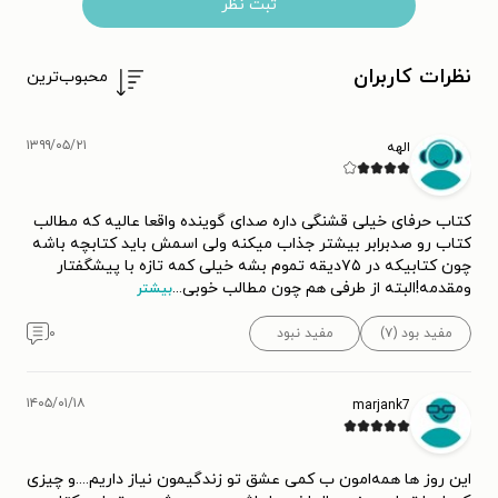
ثبت نظر
نظرات کاربران
محبوب‌ترین
۱۳۹۹/۰۵/۲۱
الهه
کتاب حرفای خیلی قشنگی داره صدای گوینده واقعا عالیه که مطالب
کتاب رو صدبرابر بیشتر جذاب میکنه ولی اسمش باید کتابچه باشه
چون کتابیکه در ۷۵دیقه تموم بشه خیلی کمه تازه با پیشگفتار
ومقدمه!البته از طرفی هم چون مطالب خوبی
...
بیشتر
مفید بود (۷)
مفید نبود
۰
۱۴۰۵/۰۱/۱۸
marjank7
این روز ها همه‌امون ب کمی عشق تو زندگیمون نیاز داریم....و چیزی