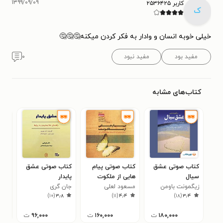
۱۳۹۹/۰۹/۰۹
کاربر ۲۵۳۶۴۲۵
ک
خیلی خوبه انسان و وادار به فکر کردن میکنه🤔🤔🤔
مفید بود
مفید نبود
۰
کتاب‌های مشابه
کتاب صوتی عشق
کتاب صوتی پیام
کتاب صوتی عشق
کتا
سیال
هایی از ملکوت
پایدار
هشی
زیگمونت باومن
مسعود لعلی
جان گری
بزر
سوس
۰
)
۱۰
(
۳٫۸
)
۱۱
(
۴٫۴
)
۱۸
(
۳٫۴
۱۸۰,۰۰۰
ت
۱۶۰,۰۰۰
ت
۹۶,۰۰۰
ت
۰۰۰