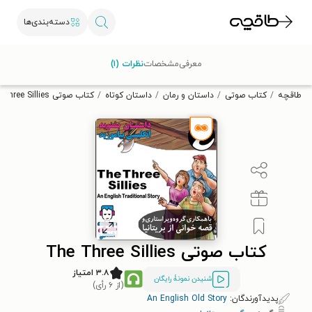
دسته‌بندی‌ها
با کد تخفیف OFF30 اولین کتاب الکترونیکی یا صوتی‌ات را با ۳۰٪
معرفی
مشخصات
نظرات (۱)
تخفیف از طاقچه دریافت کن.
طاقچه
کتاب صوتی
داستان و رمان
داستان کوتاه
کتاب صوتی The Three Sillies
کتاب صوتی The Three Sillies
۳.۸ امتیاز
شنیدن نمونۀ رایگان
(از ۶ رأی)
پدیدآورندگان:
An English Old Story