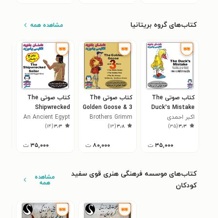
کتاب‌های گروه بریتانیا
مشاهده همه
کتاب صوتی The
کتاب صوتی The
کتاب صوتی The
کتا
Shipwrecked
Golden Goose & 3
Duck’s Mistake
اکبر احمدی
Brothers Grimm
More ـ غاز طلایی و
Sailor (ملوان
An Ancient Egypt
(دخ
هان
۸
)
۱۴
(
۳٫۳
)
۱۳
(
۳٫۸
)
۳۵
(
۳٫۳
۳ داستان دیگر
Story
کشتی شکسته و
اند
انگ
کلاغ سیاه)
۳۵,۰۰۰
ت
۸۰,۰۰۰
ت
۳۵,۰۰۰
ت
کتاب‌های موسسه فرهنگی هنری قوی سفید
مشاهده
همه
کودکان