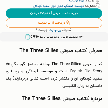
گوینده:
گروه بریتانیا
انتشارات:
موسسه فرهنگی هنری قوی سفید کودکان
خرید کتاب صوتی
|
۳۵,۰۰۰
تومان
دریافت از بی‌نهایت
اشتراک
بی‌نهایت
چیست؟
٪۳۰ تخفیف اولین خرید کتاب با کد
OFF30
معرفی کتاب صوتی The Three Sillies
کتاب صوتی The Three Sillies
نوشته و حاصل گویندگیِ An
English Old Story است و موسسه فرهنگی هنری قوی
سفید کودکان آن را منتشر کرده است؛ کتابی دربردارندهٔ یک
داستان به زبان انگلیسی.
درباره کتاب صوتی The Three Sillies