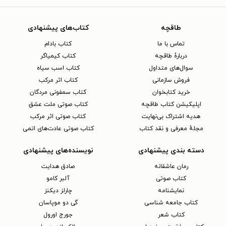
طاقچه
کتاب‌های پیشنهادی
تماس با ما
کتاب بادام
دربارهٔ طاقچه
کتاب کیمیاگر
سوال‌های متداول
کتاب اسب سیاه
فروش سازمانی
کتاب اثر مرکب
خرید کتابخوان
کتاب سمفونی مردگان
اپلیکیشن کتاب طاقچه
کتاب صوتی ملت عشق
هدیه اشتراک بی‌نهایت
کتاب صوتی اثر مرکب
مجلهٔ معرفی و نقد کتاب
کتاب صوتی عادت‌های اتمی
دسته بندی پیشنهادی
نویسنده‌های پیشنهادی
رمان عاشقانه
صادق هدایت
کتاب‌ صوتی
آلبر کامو
نمایشنامه
چارلز دیکنز
کتاب جامعه شناسی
گی دو موپاسان
کتاب شعر
جورج اورول