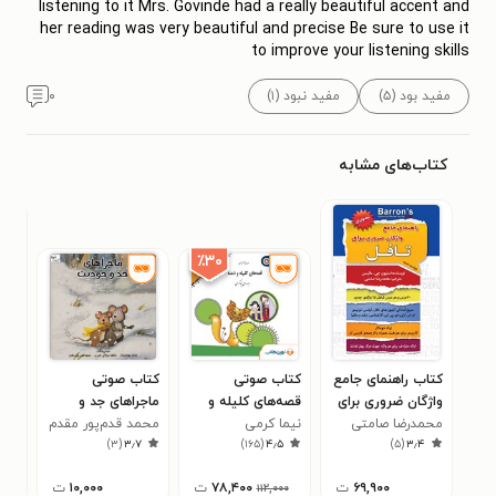
listening to it Mrs. Govinde had a really beautiful accent and
her reading was very beautiful and precise Be sure to use it
to improve your listening skills
مفید بود (۵)
مفید نبود (۱)
۰
کتاب‌های مشابه
٪۳۰
کتاب راهنمای جامع
کتاب صوتی
کتاب صوتی
واژگان ضروری برای
قصه‌های کلیله و
ماجراهای جد و
ng;
تافل
محمدرضا صامتی
دمنه
نیما کرمی
جودیث
محمد قدم‌پور مقدم
علی
 to
۰
)
۳
(
۳٫۷
)
۱۶۵
(
۴٫۵
)
۵
(
۳٫۴
te:
els
۶۹,۹۰۰
ت
۷۸,۴۰۰
ت
۱۰,۰۰۰
ت
۱۱۲,۰۰۰