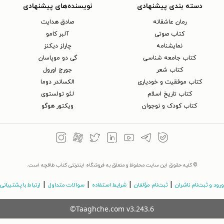
دسته بندی پیشنهادی
نویسنده‌های پیشنهادی
رمان عاشقانه
صادق هدایت
کتاب‌ صوتی
آلبر کامو
نمایشنامه
چارلز دیکنز
کتاب جامعه شناسی
گی دو موپاسان
کتاب شعر
جورج اورول
کتاب موفقیت و خودیاری
الکساندر دوما
کتاب تاریخ اسلام
لئو تولستوی
کتاب کودک و نوجوان
ویکتور هوگو
© کلیه حقوق این سایت محفوظ و متعلق به فروشگاه اینترنتی کتاب طاقچه است.
|
|
|
|
ورود و ثبت‌نام ناشران
ثبت‌نام مؤلفان
شرایط استفاده
سوالات متداول
ارتباط با پشتیبانی
©Taaghche.com
v
3.243.6