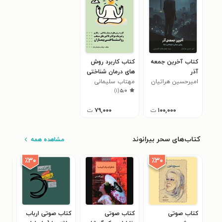
کتاب آخرین جمعه
کتاب کاربرد روش
آذر
های درمان شناختی
امیرحسین هراتیان
مهتاب سلیمانی
- رفتاری و تمرینات
)
۱
(
۵٫۰
تبار
یوگا بر فاکتورهای
منتخب روان
۱۰۰,۰۰۰
ت
۷۹,۰۰۰
ت
شناختی بیماران
کتاب‌های سحر بیرانوند
مشاهده همه
٪۳۰
٪۳۰
کتاب صوتی
کتاب صوتی
کتاب صوتی ارباب
کتا