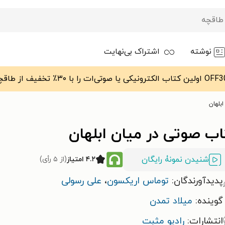
نوشته
اشتراک بی‌نهایت
بلهان
اب صوتی در میان ابلهان
شنیدن نمونۀ رایگان
۴.۲ امتیاز
(از ۵ رأی)
پدیدآورندگان:
توماس اریکسون
،
علی رسولی
گوینده:
میلاد تمدن
انتشارات:
رادیو مثبت