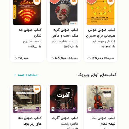
کتاب صوتی هوش
کتاب صوتی گربه
کتاب صوتی مه
کتا
هیجانی برای مدیران
علف است و ماهی
شکن
علاا
پروژه
آنتونی مرسینو
درخت
مسعود شامحمدی
محمد قنبری
محم
۰
)
۶
(
۴٫۸
)
۱۳
(
۳٫۶
)
۲۶
(
۳٫۷
۱۷۵,۰۰۰
ت
۱۰۸,۵۰۰
ت
۲۵,۰۰۰
ت
۱۵۵,۰۰۰
۲۵۰,۰۰۰
کتاب‌های آوای چیروک
مشاهده همه
کتاب صوتی نت
کتاب صوتی آفرت
کتاب صوتی تله‌
کتا
نیمه تمام
طاهره رفعت
های زیر برف
طال