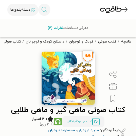
دسته‌بندی‌ها
با کد تخفیف OFF30 اولین کتاب الکترونیکی یا صوتی‌ات را با ۳۰٪
معرفی
مشخصات
نظرات (۲)
تخفیف از طاقچه دریافت کن.
طاقچه
کتاب صوتی
کودک و نوجوان
داستان کودک و نوجوانان
کتاب صوتی ما
کتاب صوتی ماهی گیر و ماهی طلایی
۳.۰ امتیاز
شنیدن نمونۀ رایگان
(از ۲ رأی)
پدیدآورندگان:
منیره درودیان
،
محمدرضا درودیان