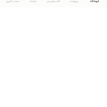
فروشگاه
بی‌نهایت
کتاب‌های من
نوشته
حساب کاربری
دانلود اپلیکیشن طاقچه
... موارد دیگر
مشاهدهٔ دیگر نسخه‌های طاقچه