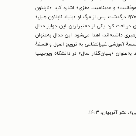
ه «قانون موفقیت» و «دینامیت مغزی» اشاره کرد. «ناپلئون
هیل» از سال ۱۹۳۳ تا ۱۹۳۵ میلادی به‌عنوان مشاور رئیس‌جمهور آمریکا، فرانکلین روزولت فعالیت داشت و در ۸ نوامبر ۱۹۷۰ درگذشت. پس از مرگ او «بنیاد ناپلئون هیل»
 دریافت کرد. یکی از معتبرترین این جوایز مدال
بری داشته‌اند، اهدا می‌شود. این مدال به‌عنوان
ؤسسهٔ آموزشی غیرانتفاعی به ترویج اصول و فلسفهٔ
یه‌های متعددی را در این راستا تأسیس کرده است؛ برای مثال در سال ۲۰۲۲، این بنیاد به‌عنوان «بنیان‌گذار سال» در دانشگاه ویرجینیا
آذربیان‌‫، ۱۴۰۳.‬