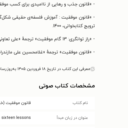
- «قانون جذب و رهایی از ناامیدی برای کسب موفقیت‫‬
- «قانون موفقیت : آموزش فلسفه‌ی حقیقی شکل‌گی
ترویج
کتابخوانی‌‫، ۱۴۰۰.‬
- «راز توانگری: ۱۳ گام موفقیت» ترجمهٔ «علی تعاونی»، انتشارات دبیر، ‌‫‬‌۱۴۰۰.
- «قانون موفقیت» ترجمهٔ «غلامحسین علی مازندرا
معرفی این کتاب در تاریخ ۱۸ فروردین ۱۴۰۵ به‌روزرسانی شده است.
مشخصات کتاب صوتی
نام کتاب
قانون موفقیت (خل
عنوان در زبان مبدأ
 sixteen lessons