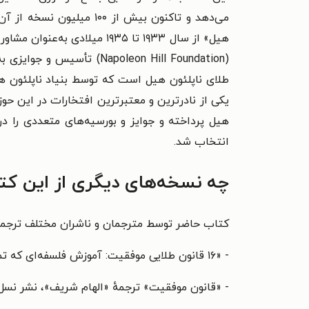
می‌دهد و تاکنون بیش از 
(Napoleon Hill Foundation) تأسیس و جوایزی به نام او برگزار شد.
طلای ناپلئون هیل است که توسط بنیاد ناپلئون هیل
یکی از نادرترین و معتبرترین افتخارات در این حوز
انتخاب شد.
چه نسخه‌های دیگری از این کت
کتاب حاضر توسط مترجمان و ناشران مختلف ترجمه و
- «۱۶ قانون طلایی موفقیت: آموزش فلسفه‌ای که تمام موفقیت‌های فردی بر پایه آن بنا شده‌است» ترجمهٔ «مهدی حلوائی»، نشر
- «قانون موفقیت» ترجمهٔ «الهام شریف»، نشر نسل نوان‫‬