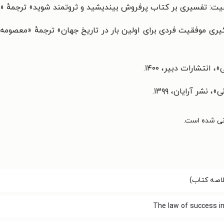
: تفسیری بر کتاب پرفروش بیندیشید و ثروتمند شوید» ترجمهٔ «مهسا گلز
ری موفقیت فردی برای اولین بار در تاریخ جهان» ترجمهٔ «معصومه
نی»،
نشر آرایان‌‫، ‌‫۱۳۹۹.‬‬
اصه کتاب)
The law of success in