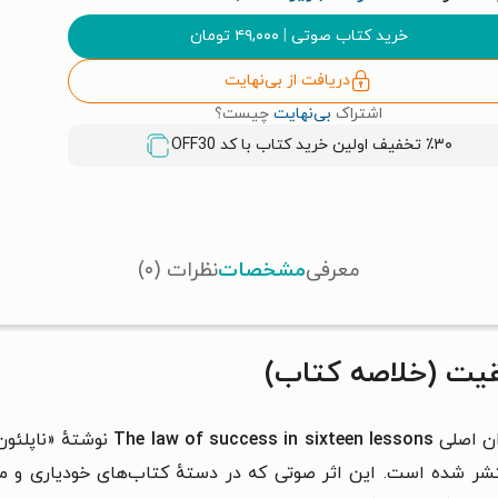
خرید کتاب صوتی
|
۴۹,۰۰۰
تومان
دریافت از بی‌نهایت
اشتراک
بی‌نهایت
چیست؟
٪۳۰ تخفیف اولین خرید کتاب با کد
OFF30
معرفی
مشخصات
نظرات (۰)
یت (خلاصه کتاب)
ان اصلی
The law of success in sixteen lessons
نوشتهٔ «ناپلئو
 شده است. این اثر صوتی که در دستهٔ کتاب‌های خودیاری و مو