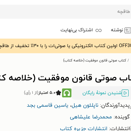
نوشته
اشتراک بی‌نهایت
کتاب صوتی قانون موفقیت (خلاصه کتاب)
اب صوتی قانون موفقیت (خلاصه کت
شنیدن نمونۀ رایگان
۵.۰ امتیاز
(از ۱ رأی)
پدیدآورندگان:
ناپلئون هيل
،
یاسین قاسمی بجد
گوینده:
محمدرضا علیشاهی
انتشارات:
انتشارات جزیره کتاب