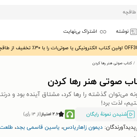
نوشته
اشتراک بی‌نهایت
کتاب صوتی هنر رها کردن
اب صوتی هنر رها کردن
ه می‌توان گذشته را رها کرد، مشتاق آینده بود و درن
یم، لذت برد!
شنیدن نمونۀ رایگان
۲.۶ امتیاز
(از ۱۴ رأی)
پدیدآورندگان:
دیمون زاهاریادس
،
یاسین قاسمی بجد
،
طلعت 