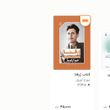
س
کتاب ژرفنا
جورج اورول
)
۴
(
۴٫۸
ت
۴۵,۰۰۰
ت