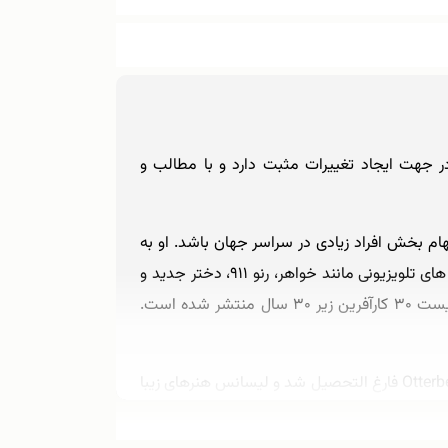
جهت ایجاد تغییرات مثبت دارد و با مطالب و
م‌ بخش افراد زیادی در سراسر جهان باشد. او به
دلیلِ نقش های بی شماری در تلویزیون ، مانندِ بازیگرِ نقش دکتر لیندا مارتین در لوسیفر و به عنوان ستاره مهمان در برنامه های تلویزیونی مانند خواهر، رنو ۹۱۱، دختر جدید و
همسر خوب شناخته شده است؛ همچنین در جهت توانمندسازی زنان فعالیت‌های زیادی انجام می‌دهد و نامش در بین لیست ۳۰ کارآفرین زیر ۳۰ سال منتشر شده است.
راشل ایلین هریس در ۱۲ ژانویه ۱۹۶۸، در وورتینگتون، اوهایو متولد شد. او در سال ۱۹۸۶ از دبیرستان Worthington و کالج Otterbein فارغ التحصیل شد و لیسانس هنرهای زیبا