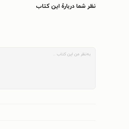
نظر شما دربارهٔ این کتاب
به دنیا آمد. در آگوست ۲۰۱۹ فاش شد که هریس از هبل درخواست طلاق کرده است.