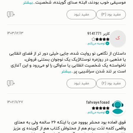
موسیقی خوب بودند، البته صدای گوینده، شخصیت
...
بیشتر
مفید بود (۳)
مفید نبود
۰
۱۴۰۳/۱۲/۱۳
کاربر 9141771
ک
توصیه می‌کنم.
داستان از نگاهی نو روایت شده، جایی خیلی دور تر از فضای انقلابی
یا مذهبی در روزمره نوستالژیک یک نوجوان بستنی فروش،
ناخواسته یک شخصیت انقلابی یا ساواکی را لو می‌رود و این آغازی
است بر تند شدن سراشیبی پر
...
بیشتر
مفید بود (۲)
مفید نبود
۰
۱۴۰۲/۱۱/۲۷
fahvaye.foaad
توصیه می‌کنم.
فوق العاده بود محشر بووود من با اینکه ۲۶ سالمه ولی به معنای
واقعی کلمه لذت بردم هم از محتواش کتاب هم از گوینده ی عزیز