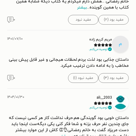
خانم رمضانی ...همش دارم میگردم یه کتاب دیگه مشابه همین
کتاب با همین گوینده
...
بیشتر
مفید بود (۲)
مفید نبود
۰
۱۴۰۱/۰۷/۱۰
مریم کریم زاده
م
توصیه می‌کنم.
داستان جذابی بود لذت بردم.لحظات هیجانی و غیر قابل پیش بینی
مخاطب را به ادامه دادن ترغیب میکرد.
مفید بود (۳)
مفید نبود (۱)
۰
۱۴۰۴/۰۱/۳۰
ali__2003
توصیه می‌کنم.
داستان خوبی بود گویندگی هم.حرف نداشت کار هر کسی نیست که
جای چندین نفر حرف بزنه و شما فکر کنی یکی دیگه‌ست اینجا باید
دست مریزاد گفت به خانم رمضانی👌👏 کاش از این موارد بیشتر