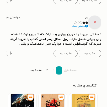
مفید بود (۱)
مفید نبود
۰
۱۴۰۵/۰۳/۲۸
eli
e
مطمئن نیستم.
داستانی مربوط به دوران پهلوی و ساواک که شیرین نوشته شده
ولی پایانی هندی دارد ، راوی صدای پسر اصلی کتاب را تقریبا فریاد
میزند که گوشخراش است و موزیک متن ناهماهنگ و بلند .
مفید بود
مفید نبود
۰
۱
صفحۀ قبل
۲
۳
صفحۀ بعد
کتاب‌های مشابه