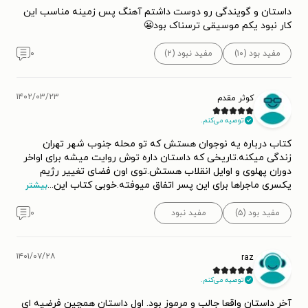
داستان و گویندگی رو دوست داشتم آهنگ پس زمینه مناسب این
کار نبود یکم موسیقی ترسناک بود😬
مفید بود (۱۰)
مفید نبود (۲)
۰
۱۴۰۲/۰۳/۲۳
کوثر مقدم
توصیه می‌کنم.
کتاب درباره یه نوجوان هستش که تو محله جنوب شهر تهران
زندگی میکنه.تاریخی که داستان داره توش روایت میشه برای اواخر
دوران پهلوی و اوایل انقلاب هستش.توی اون فضای تغییر رژیم
یکسری ماجراها برای این پسر اتفاق میوفته.خوبی کتاب این
...
بیشتر
مفید بود (۵)
مفید نبود
۰
۱۴۰۱/۰۷/۲۸
raz
توصیه می‌کنم.
آخر داستان واقعا جالب و مرموز بود. اول داستان همچین فرضیه ای