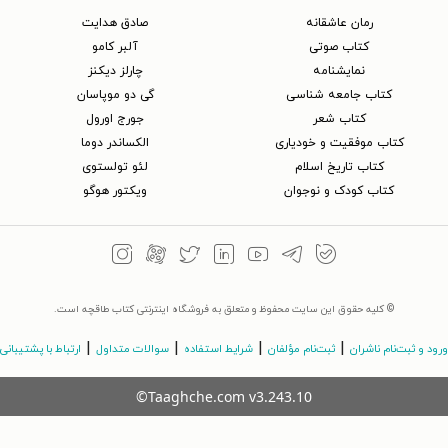
رمان عاشقانه
صادق هدایت
کتاب‌ صوتی
آلبر کامو
نمایشنامه
چارلز دیکنز
کتاب جامعه شناسی
گی دو موپاسان
کتاب شعر
جورج اورول
کتاب موفقیت و خودیاری
الکساندر دوما
کتاب تاریخ اسلام
لئو تولستوی
کتاب کودک و نوجوان
ویکتور هوگو
© کلیه حقوق این سایت محفوظ و متعلق به فروشگاه اینترنتی کتاب طاقچه است.
|
|
|
|
ورود و ثبت‌نام ناشران
ثبت‌نام مؤلفان
شرایط استفاده
سوالات متداول
ارتباط با پشتیبانی
©Taaghche.com
v
3.243.10