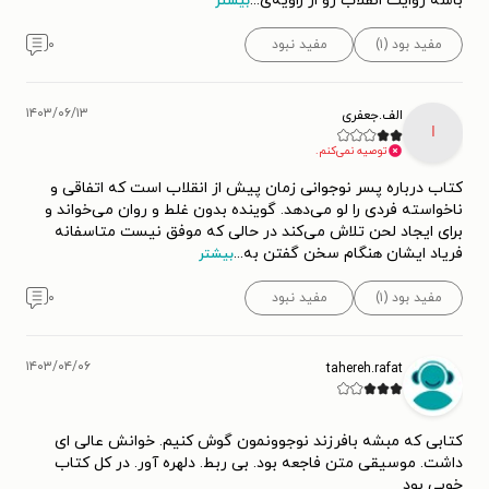
باشه روایت انقلاب رو از زاویه‌ی
...
بیشتر
مفید بود (۱)
مفید نبود
۰
۱۴۰۳/۰۶/۱۳
الف.جعفری
ا
توصیه نمی‌کنم.
کتاب درباره پسر نوجوانی‌ زمان پیش از انقلاب است که اتفاقی و
ناخواسته فردی را لو می‌دهد. گوینده بدون غلط و روان می‌خواند و
برای ایجاد لحن تلاش می‌کند در حالی که موفق نیست متاسفانه
فریاد ایشان هنگام سخن گفتن به
...
بیشتر
مفید بود (۱)
مفید نبود
۰
۱۴۰۳/۰۴/۰۶
tahereh.rafat
کتابی که مبشه بافرزند نوجوونمون گوش کنیم. خوانش عالی ای
داشت. موسیقی متن فاجعه بود. بی ربط. دلهره آور. در کل کتاب
خوبی بود