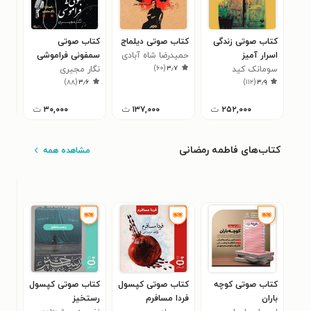
کتاب صوتی زندگی
کتاب صوتی دیلماج
کتاب صوتی
کتا
اسرار آمیز
حمیدرضا شاه آبادی
سمفونی فراموشی
آمال
)
۶۰
(
۳٫۷
سومانک کید
نگار مجیری
السا
۵
)
۸۸
(
۳٫۶
)
۱۱۲
(
۳٫۹
۲۵۲,۰۰۰
ت
۱۳۷,۰۰۰
ت
۳۰,۰۰۰
ت
کتاب‌های فاطمه رمضانی
مشاهده همه
کتاب صوتی کوچه
کتاب صوتی کپسول
کتاب صوتی کپسول
کتا
باران
فردا مسافرم
رستخیز
فار