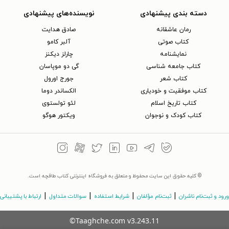
دسته بندی پیشنهادی
نویسنده‌های پیشنهادی
رمان عاشقانه
صادق هدایت
کتاب‌ صوتی
آلبر کامو
نمایشنامه
چارلز دیکنز
کتاب جامعه شناسی
گی دو موپاسان
کتاب شعر
جورج اورول
کتاب موفقیت و خودیاری
الکساندر دوما
کتاب تاریخ اسلام
لئو تولستوی
کتاب کودک و نوجوان
ویکتور هوگو
© کلیه حقوق این سایت محفوظ و متعلق به فروشگاه اینترنتی کتاب طاقچه است.
|
|
|
|
ورود و ثبت‌نام ناشران
ثبت‌نام مؤلفان
شرایط استفاده
سوالات متداول
ارتباط با پشتیبانی
©Taaghche.com
v
3.243.11