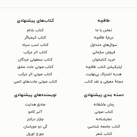
طاقچه
کتاب‌های پیشنهادی
تماس با ما
کتاب بادام
دربارهٔ طاقچه
کتاب کیمیاگر
سوال‌های متداول
کتاب اسب سیاه
فروش سازمانی
کتاب اثر مرکب
خرید کتابخوان
کتاب سمفونی مردگان
اپلیکیشن کتاب طاقچه
کتاب صوتی ملت عشق
هدیه اشتراک بی‌نهایت
کتاب صوتی اثر مرکب
مجلهٔ معرفی و نقد کتاب
کتاب صوتی عادت‌های اتمی
دسته بندی پیشنهادی
نویسنده‌های پیشنهادی
رمان عاشقانه
صادق هدایت
کتاب‌ صوتی
آلبر کامو
نمایشنامه
چارلز دیکنز
کتاب جامعه شناسی
گی دو موپاسان
کتاب شعر
جورج اورول