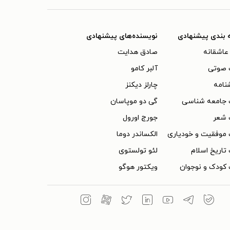
 بندی پیشنهادی
نویسنده‌های پیشنهادی
عاشقانه
صادق هدایت
 صوتی
آلبر کامو
نامه
چارلز دیکنز
 جامعه شناسی
گی دو موپاسان
 شعر
جورج اورول
موفقیت و خودیاری
الکساندر دوما
تاریخ اسلام
لئو تولستوی
کودک و نوجوان
ویکتور هوگو