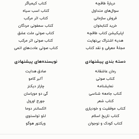
دربارهٔ طاقچه
کتاب کیمیاگر
سوال‌های متداول
کتاب اسب سیاه
فروش سازمانی
کتاب اثر مرکب
خرید کتابخوان
کتاب سمفونی مردگان
اپلیکیشن کتاب طاقچه
کتاب صوتی ملت عشق
هدیه اشتراک بی‌نهایت
کتاب صوتی اثر مرکب
مجلهٔ معرفی و نقد کتاب
کتاب صوتی عادت‌های اتمی
دسته بندی پیشنهادی
نویسنده‌های پیشنهادی
رمان عاشقانه
صادق هدایت
کتاب‌ صوتی
آلبر کامو
نمایشنامه
چارلز دیکنز
کتاب جامعه شناسی
گی دو موپاسان
کتاب شعر
جورج اورول
کتاب موفقیت و خودیاری
الکساندر دوما
کتاب تاریخ اسلام
لئو تولستوی
کتاب کودک و نوجوان
ویکتور هوگو