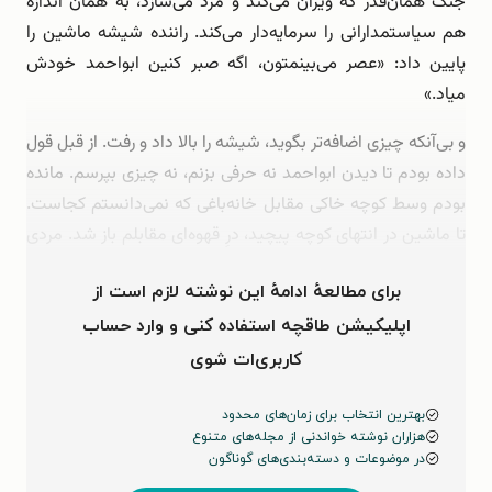
جنگ همان‌قدر که ویران می‌کند و مرد می‌سازد، به همان اندازه
هم سیاستمدارانی را سرمایه‌دار می‌کند. راننده شیشه ماشین را
پایین داد: «عصر می‌بینمتون، اگه صبر کنین ابواحمد خودش
میاد.»
و بی‌آنکه چیزی اضافه‌تر بگوید، شیشه را بالا داد و رفت. از قبل قول
داده بودم تا دیدن ابواحمد نه حرفی بزنم، نه چیزی بپرسم. مانده
بودم وسط کوچه خاکی مقابل خانه‌باغی که نمی‌دانستم کجاست.
تا ماشین در انتهای کوچه پیچید، درِ قهوه‌ای مقابلم باز شد. مردی
با موهای جوگندمی و تیشرت سفید به‌سمتم آمد. دست‌هاش …
برای مطالعهٔ ادامهٔ این نوشته لازم است از
اپلیکیشن طاقچه استفاده کنی و وارد حساب
کاربری‌ات شوی
بهترین انتخاب برای زمان‌های محدود
هزاران نوشته خواندنی از مجله‌های متنوع
در موضوعات و دسته‌بندی‌های گوناگون