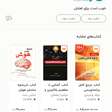
خوب است برای اهلش
مفید بود
مفید نبود
۰
کتاب‌های مشابه
٪۵۰
کتاب مرجع کامل
کتاب آشنایی با
کتاب تاریخچه
کتا
برنامه‌نویسی
مفاهیم بلاکچین و
مختصر هوش
مصط
۸
پایتون
جواد وحیدی
رمزارز
عرشیا رمضانی
مکس بنت
)
۱۴
(
۴٫۴
)
۱۱
(
۵٫۰
)
۳۹
(
۴٫۲
۸۵,۰۰۰
ت
۳۷,۰۰۰
ت
۱۹۰,۰۰۰
ت
۱۷۰,۰۰۰