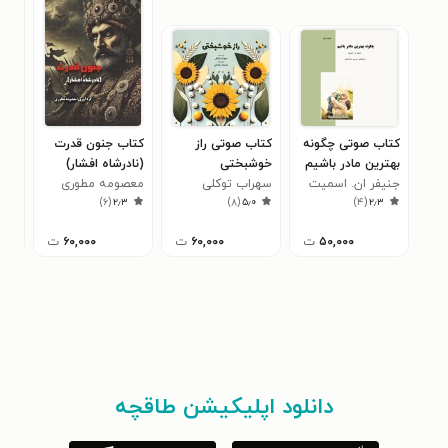
کتاب صوتی چگونه
کتاب صوتی راز
کتاب جنون قدرت
کتا
بهترین مادر باشیم
خوشبختی
(نادرشاه افشار)
طلا
جنیفر ان. اسمیت
سهراب توکلی
معصومه مطوری
پیش 
شاه
۳
)
۶
(
۲٫۳
)
۸
(
۵٫۰
)
۴
(
۲٫۳
مثا
توص
۵۰,۰۰۰
ت
۶۰,۰۰۰
ت
۶۰,۰۰۰
ت
و ر
دانلود اپلیکیشن طاقچه