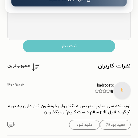
ثبت نظر
نظرات کاربران
محبوب‌ترین
۱۴۰۲/۱۰/۰۶
badrobatx
b
نویسنده سی شارپ تدریس میکنن ولی خودشون نیاز دارن یه دوره
"چگونه فایل pdf سالم درست کنیم" رو بگذرونن
مفید بود (۹)
مفید نبود
۰