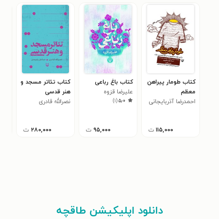
کتاب طومار پیراهن
کتاب باغ رباعی
کتاب تئاتر مسجد و
کتا
معظم
علیرضا قزوه
هنر قدسی
جرا
)
۱
(
۵٫۰
احمدرضا آذربایجانی
نصرالله قادری
معص
۰
معص
۱۱۵,۰۰۰
ت
۹۵,۰۰۰
ت
۲۸۰,۰۰۰
ت
دانلود اپلیکیشن طاقچه