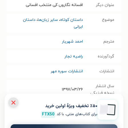
عنوان دیگر
افسانه نگاروں کی منتخب افسانی
موضوع
داستان کوتاه
،
سایر زبان‌ها
،
داستان
ایرانی
مترجم
احمد شهریار
گردآورنده
راضیه تجار
انتشارات
انتشارات سوره مهر
سال انتشار
۱۳۹۷/۰۳/۲۶
نسخه فیزیکی
٪۵۰ تخفیف ویژۀ اولین خرید
فرمت کتاب
PDF
برای کتاب‌های متنی، با کد
FTX50
حجم فایل
۴.۶۱
مگابایت