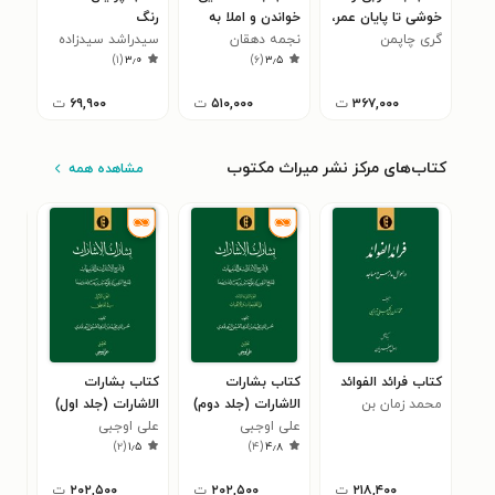
خوشی تا پایان عمر،
خواندن و املا به
رنگ
گری چاپمن
شش راز ازدواج
نجمه دهقان
روش بازی، پایه دوم
سیدراشد سیدزاده
)
۱
(
۳٫۰
)
۶
(
۳٫۵
موفق
دبستان
۳۶۷,۰۰۰
ت
۵۱۰,۰۰۰
ت
۶۹,۹۰۰
ت
کتاب‌های مرکز نشر میراث مکتوب
مشاهده همه
کتاب فرائد الفوائد
کتاب بشارات
کتاب بشارات
کتا
محمد زمان بن
الاشارات (جلد دوم)
الاشارات (جلد اول)
آثا
کلبعلی تبریزی
علی اوجبی
علی اوجبی
عار
شده
۰
)
۲
(
۱٫۵
)
۴
(
۴٫۸
(هن
بنگ
۲۱۸,۴۰۰
ت
۲۰۲,۵۰۰
ت
۲۰۲,۵۰۰
ت
چها