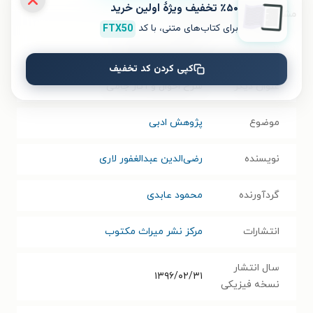
٪۵۰ تخفیف ویژۀ اولین خرید
مشخصات کتاب الکترونیکی
برای کتاب‌های متنی، با کد
FTX50
نام کتاب
تکمله نفحات الانس
کپی کردن کد تخفیف
عنوان دیگر
شرح احوال و آثار جامی
موضوع
پژوهش ادبی
نویسنده
رضی‌الدین عبدالغفور لاری
گردآورنده
محمود عابدی
انتشارات
مرکز نشر میراث مکتوب
سال انتشار
۱۳۹۶/۰۲/۳۱
نسخه فیزیکی