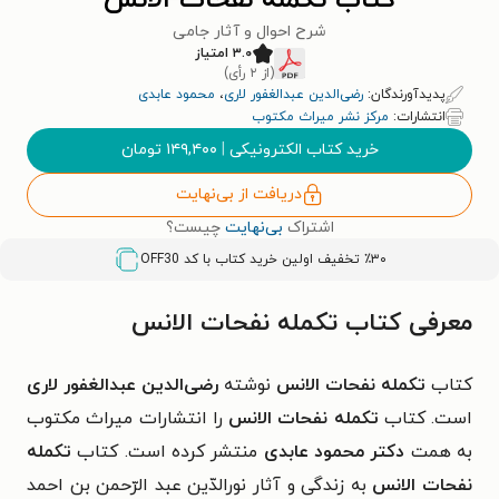
کتاب تکمله نفحات الانس
شرح احوال و آثار جامی
۳.۰ امتیاز
(از ۲ رأی)
پدیدآورندگان:
رضی‌الدین عبدالغفور لاری
،
محمود عابدی
انتشارات:
مرکز نشر میراث مکتوب
خرید کتاب الکترونیکی
|
۱۴۹,۴۰۰
تومان
دریافت از بی‌نهایت
اشتراک
بی‌نهایت
چیست؟
٪۳۰ تخفیف اولین خرید کتاب با کد
OFF30
معرفی کتاب تکمله نفحات الانس
کتاب
تکمله نفحات الانس
نوشته
رضی‌الدین عبدالغفور لاری
است. کتاب
تکمله نفحات الانس
را انتشارات میراث مکتوب
به همت
دکتر
محمود عابدی
منتشر کرده است. کتاب
تکمله
نفحات الانس
به زندگی و آثار نورالدّین عبد الرّحمن بن احمد