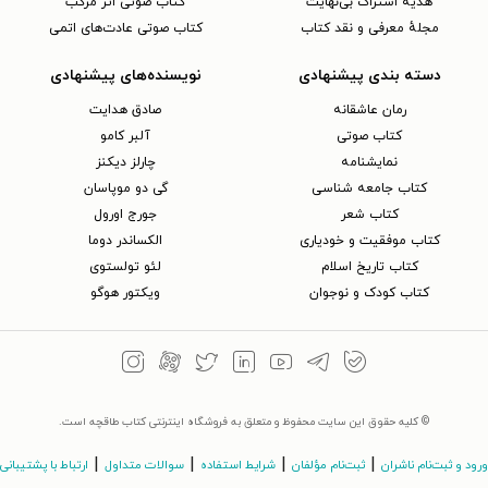
هدیه اشتراک بی‌نهایت
کتاب صوتی اثر مرکب
مجلهٔ معرفی و نقد کتاب
کتاب صوتی عادت‌های اتمی
دسته بندی پیشنهادی
نویسنده‌های پیشنهادی
رمان عاشقانه
صادق هدایت
کتاب‌ صوتی
آلبر کامو
نمایشنامه
چارلز دیکنز
کتاب جامعه شناسی
گی دو موپاسان
کتاب شعر
جورج اورول
کتاب موفقیت و خودیاری
الکساندر دوما
کتاب تاریخ اسلام
لئو تولستوی
کتاب کودک و نوجوان
ویکتور هوگو
© کلیه حقوق این سایت محفوظ و متعلق به فروشگاه اینترنتی کتاب طاقچه است.
|
|
|
|
ورود و ثبت‌نام ناشران
ثبت‌نام مؤلفان
شرایط استفاده
سوالات متداول
ارتباط با پشتیبانی