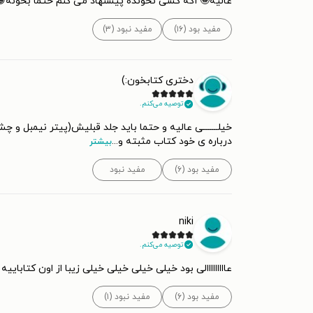
عالیه🤩 اگه کسی نخونده پیشنهاد می کنم حتماً بخونه
مفید بود (۱۶)
مفید نبود (۳)
دختری کتابخون:)
توصیه می‌کنم.
خیلـــــــی عالیه و حتما باید جلد قبلیش(پیتر نیمبل و
درباره ی خود کتاب مثبته و
...
بیشتر
مفید بود (۶)
مفید نبود
niki
توصیه می‌کنم.
عااااااااالی بود خیلی خیلی خیلی خیلی زیبا از اون کتابای
مفید بود (۶)
مفید نبود (۱)