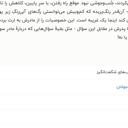
ند، جُنب‌وجوشی نبود. موقع راه رفتن، با سرِ پایین، کلاهش را ت
د؛ آن‌قدر رنگ‌پریده که کم‌وبیش می‌توانستی رگ‌های آبی‌رنگِ زیر 
ینجا یک غریبه است. این خصوصیات را از مادرش به ارث برده بود 
پدرش در مقابل این سؤال - مثل بقیهٔ سؤال‌هایی که دربارهٔ مادرِ س
یا نه!
ب‌های شگفت‌انگیز
وانان