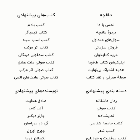
طاقچه
کتاب‌های پیشنهادی
تماس با ما
کتاب بادام
دربارهٔ طاقچه
کتاب کیمیاگر
سوال‌های متداول
کتاب اسب سیاه
فروش سازمانی
کتاب اثر مرکب
خرید کتابخوان
کتاب سمفونی مردگان
اپلیکیشن کتاب طاقچه
کتاب صوتی ملت عشق
هدیه اشتراک بی‌نهایت
کتاب صوتی اثر مرکب
مجلهٔ معرفی و نقد کتاب
کتاب صوتی عادت‌های اتمی
دسته بندی پیشنهادی
نویسنده‌های پیشنهادی
رمان عاشقانه
صادق هدایت
کتاب‌ صوتی
آلبر کامو
نمایشنامه
چارلز دیکنز
کتاب جامعه شناسی
گی دو موپاسان
کتاب شعر
جورج اورول
کتاب موفقیت و خودیاری
الکساندر دوما