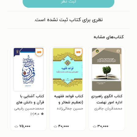
ثبت نظر
نظری برای کتاب ثبت نشده است.
کتاب‌های مشابه
کتاب الگوی راهبردی
کتاب قواعد فقهیه
کتاب آشنایی با
کتا
اداره امور نهضت
(تعظیم شعائر و
قرآن و دانش های
من
سوادآموزی
محمدقربان جافری
حرمت اهانت به
حسین جمالی‌زاده
قرآنی
محمدحسین رفیعی
محم
۰
)
۲
(
۴٫۰
مقدسات دیگران)
۳۰,۰۰۰
ت
۴۰,۰۰۰
ت
۷۵,۰۰۰
ت