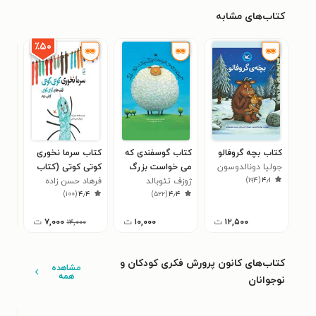
کتاب‌های مشابه
٪۵۰
کتاب بچه‌ گروفالو
کتاب گوسفندی که
کتاب سرما نخوری
کتاب
جولیا دونالدوسون
می خواست بزرگ
کوتی کوتی (کتاب
حما
)
۱۹۴
(
۴٫۱
ژوزف تئوبالد
باشد، خیلی بزرگ
دوم)
فرهاد حسن زاده
مو 
۶
)
۱۰۰
(
۴٫۴
)
۵۲۲
(
۴٫۴
۱۲,۵۰۰
ت
۱۰,۰۰۰
ت
۷,۰۰۰
ت
۱۴,۰۰۰
کتاب‌های کانون پرورش فکری کودکان و
مشاهده
همه
نوجوانان