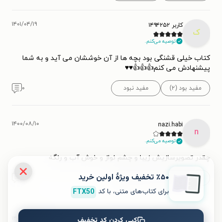
۱۴۰۱/۰۴/۱۹
کاربر ۱۴۹۴۲۵۲
ک
توصیه می‌کنم.
کتاب خیلی قشنگی بود بچه ها از آن خوششان می آید و به شما
پیشنهادش می کنم👍👍👍♥️♥️
مفید بود (۲)
مفید نبود
۰
۱۴۰۰/۰۸/۱۰
nazi.habi
n
توصیه می‌کنم.
چقدر تصویرسازیش زیبا و چشم نواز و خوش آب و رنگه
٪۵۰ تخفیف ویژۀ اولین خرید
مفید بود (۳)
مفید نبود (۱)
۰
برای کتاب‌های متنی، با کد
FTX50
۱۴۰۰/۰۲/۳۰
کپی کردن کد تخفیف
سردارفرهمندی