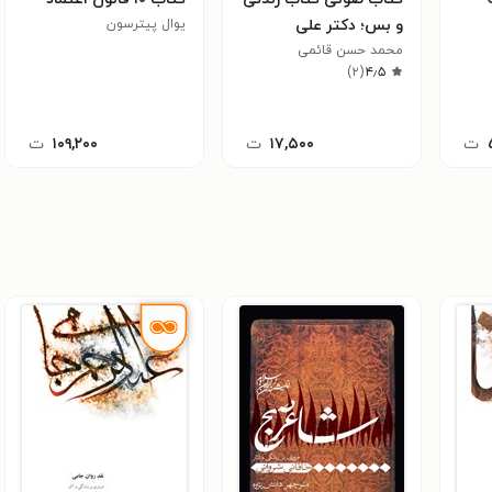
و بس؛ دکتر علی
یوال پیترسون
شریعتمداری
محمد حسن قائمی
)
۲
(
۴٫۵
ت
۱۷,۵۰۰
ت
۱۰۹,۲۰۰
ت