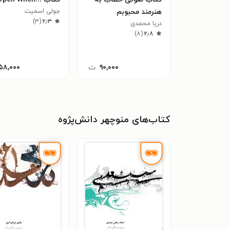
هنرمند محبوبم
جولی اسمیت
)
۳
(
۲٫۳
دریا محمدی
)
۸
(
۲٫۸
۹۰,۰۰۰
ت
۵۸,۰۰۰
کتاب‌های منوچهر دانش‌پژوه