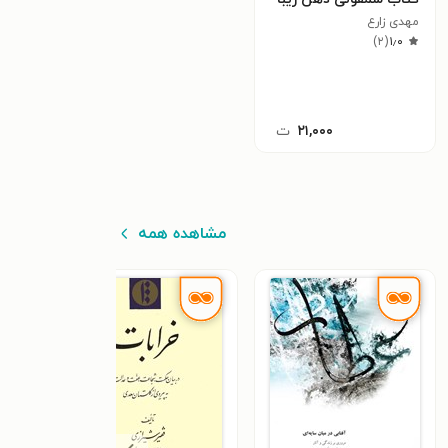
مهدی زارع
)
۲
(
۱٫۰
۲۱,۰۰۰
ت
مشاهده همه