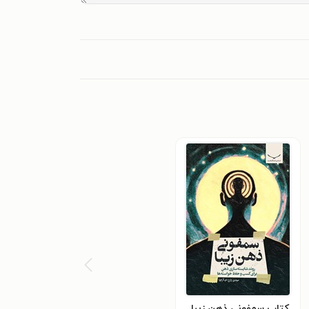
کتاب سمفونی ذهن زیبا