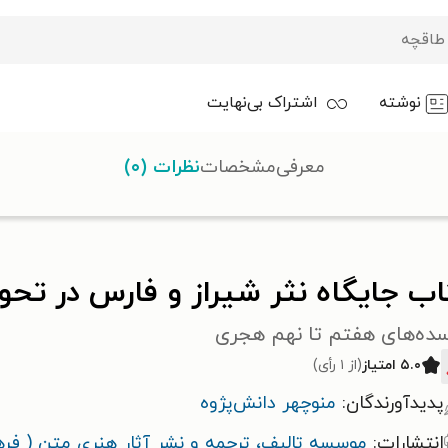
نوشته
اشتراک بی‌نهایت
معرفی
مشخصات
نظرات (۰)
تحول نثر فارسی
ب جایگاه نثر شیراز و فارس در تحو
سده‌های هفتم تا نهم هجری
۵.۰ امتیاز
(از ۱ رأی)
پدیدآورندگان:
منوچهر دانش‌پژوه
انتشارات:
موسسه تالیف، ترجمه و نشر آثار هنری متن ( فر