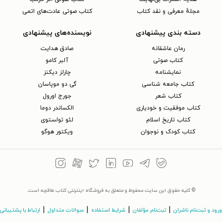
مجلهٔ معرفی و نقد کتاب
کتاب صوتی عادت‌های اتمی
دسته بندی پیشنهادی
نویسنده‌های پیشنهادی
رمان عاشقانه
صادق هدایت
کتاب‌ صوتی
آلبر کامو
نمایشنامه
چارلز دیکنز
کتاب جامعه شناسی
گی دو موپاسان
کتاب شعر
جورج اورول
کتاب موفقیت و خودیاری
الکساندر دوما
کتاب تاریخ اسلام
لئو تولستوی
کتاب کودک و نوجوان
ویکتور هوگو
© کلیه حقوق این سایت محفوظ و متعلق به فروشگاه اینترنتی کتاب طاقچه است.
|
|
|
|
ورود و ثبت‌نام ناشران
ثبت‌نام مؤلفان
شرایط استفاده
سوالات متداول
ارتباط با پشتیبانی