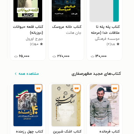
کتاب پله پله تا
کتاب خانه عروسک
کتاب قلعه حیوانات
کتا
ملاقات خدا (مرحله
جان هانت
(دوزبانه)
جنا
دوم، حق الناس)
موسسه فرهنگی
جورج اورول
کرس
)
۲
(
۵٫۰
)
۴
(
۱٫۸
هنری سبل‌الاسلام
تام
۱۴۰,۰۰۰
ت
۲۷۰,۰۰۰
ت
۶۵,۰۰۰
ت
کتاب‌های مجید مظهرصفاری
مشاهده همه
کتاب فرمانده
کتاب اشک شیرین
کتاب چهل رزمنده
کتا