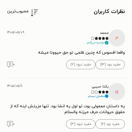
نظرات کاربران
محبوب‌ترین
۱۴۰۵/۰۵/۰۹
محمد
م
توصیه می‌کنم.
واقعا افسوس که چنین ظلمی تو حق حیوونا میشه
مفید بود (۱۳)
مفید نبود (۲)
۰
۱۴۰۵/۰۵/۱۱
یکتا حبیبی
ی
مطمئن نیستم.
یه داستان معمولی بود، تو لول یه انشا بود. تنها مزیتش اینه که از
حقوق حیوانات حرف میزنه والسلام
مفید بود (۶)
مفید نبود (۳)
۰