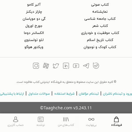
کتاب‌ صوتی
آلبر کامو
نمایشنامه
چارلز دیکنز
کتاب جامعه شناسی
گی دو موپاسان
کتاب شعر
جورج اورول
کتاب موفقیت و خودیاری
الکساندر دوما
کتاب تاریخ اسلام
لئو تولستوی
کتاب کودک و نوجوان
ویکتور هوگو
© کلیه حقوق این سایت محفوظ و متعلق به فروشگاه اینترنتی کتاب طاقچه است.
|
|
|
|
ورود و ثبت‌نام ناشران
ثبت‌نام مؤلفان
شرایط استفاده
سوالات متداول
ارتباط با پشتیبانی
©Taaghche.com
v
3.243.11
فروشگاه
بی‌نهایت
کتاب‌های من
نوشته
حساب کاربری