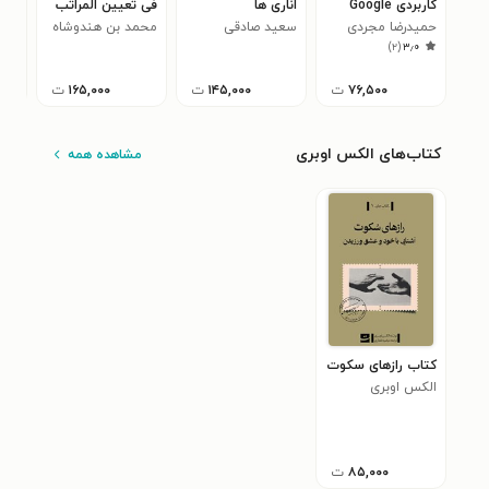
کاربردی Google
اناری ها
فی تعیین المراتب
انق
Earth
حمیدرضا مجردی
سعید صادقی
محمد بن هندوشاه
سعی
)
۲
(
۳٫۰
النخجوانی (شمس
منشی)
۷۶,۵۰۰
ت
۱۴۵,۰۰۰
ت
۱۶۵,۰۰۰
ت
کتاب‌های الکس اوبری
مشاهده همه
کتاب رازهای سکوت
الکس اوبری
۸۵,۰۰۰
ت