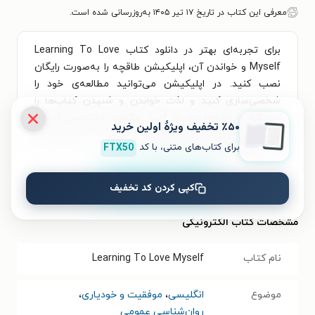
معرفی این کتاب در تاریخ ۱۷ تیر ۱۴۰۵ به‌روزرسانی شده است.
برای تجربه‌ای بهتر در دانلود کتاب Learning To Love
Myself و خواندن آن، اپلیکیشن طاقچه را به‌صورت رایگان
نصب کنید. در اپلیکیشن می‌توانید مطالعه‌ی خود را
شخصی‌سازی کنید و لذت خواندن و شنیدن کتاب‌ها را
همیشه و همه‌جا تجربه کنید. علاوه‌بر دسترسی آسان،
٪۵۰ تخفیف ویژۀ اولین خرید
امکان خرید هزاران کتاب صوتی و الکترونیکی با تخفیف‌های
برای کتاب‌های متنی، با کد
FTX50
ویژه و بهترین قیمت هم فراهم است.
نصب
کپی کردن کد تخفیف
مشخصات کتاب الکترونیکی
نام کتاب
Learning To Love Myself
موضوع
انگلیسی
،
موفقیت و خودیاری
،
روان‌شناسی عمومی