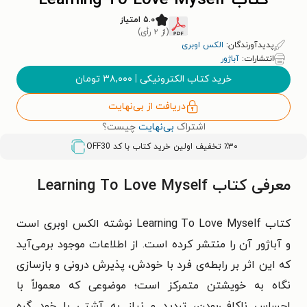
کتاب Learning To Love Myself
۵.۰ امتیاز
(از ۲ رأی)
پدیدآورندگان:
الکس اوبری
انتشارات:
آباژور
خرید کتاب الکترونیکی
|
۳۸,۰۰۰
تومان
دریافت از بی‌نهایت
اشتراک
بی‌نهایت
چیست؟
٪۳۰ تخفیف اولین خرید کتاب با کد
OFF30
معرفی کتاب Learning To Love Myself
کتاب Learning To Love Myself نوشته الکس اوبری است
و آباژور آن را منتشر کرده است. از اطلاعات موجود برمی‌آید
که این اثر بر رابطه‌ی فرد با خودش، پذیرش درونی و بازسازی
نگاه به خویشتن متمرکز است؛ موضوعی که معمولاً با
احساس ناکافی‌بودن، تردید و نیاز به آشتی با خود گره