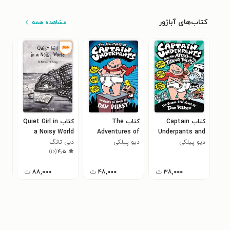
کتاب‌های آباژور
مشاهده همه
کتاب Captain
کتاب The
کتاب Quiet Girl in
Yet
a Noisy World
Adventures of
Underpants and
دیو پیلکی
the Attack of
Captain
دیو پیلکی
دبی تانگ
هال
۰
)
۱۰
(
۴٫۵
Underpants
the Talking
Toilets
۳۸,۰۰۰
ت
۴۸,۰۰۰
ت
۸۸,۰۰۰
ت