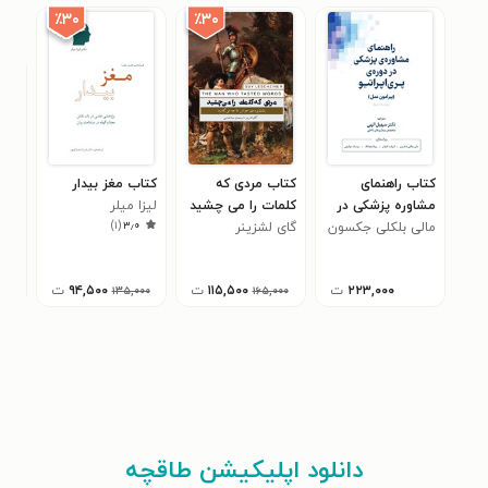
٪۳۰
٪۳۰
کتاب راهنمای
کتاب مردی که
کتاب مغز بیدار
کتا
مشاوره پزشکی در
کلمات را می چشید
لیزا میلر
با ا
)
۱
(
۳٫۰
دوره پری اپراتیو
مالی بلکلی جکسون
گای لشزینر
محی
انتش
۰
(پیرامون عمل)
بیز
۲۲۳,۰۰۰
ت
۱۱۵,۵۰۰
ت
۹۴,۵۰۰
ت
۱۳۵,۰۰۰
۱۶۵,۰۰۰
دانلود اپلیکیشن طاقچه