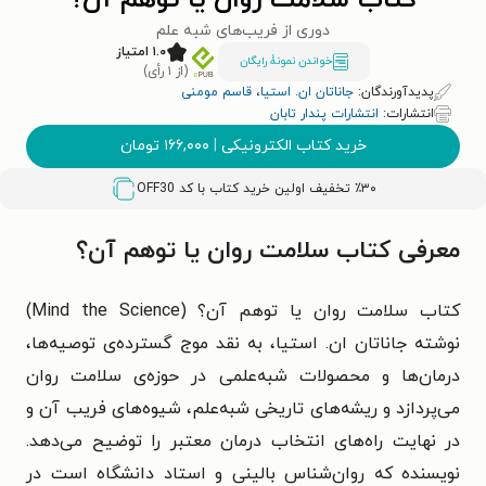
کتاب سلامت روان یا توهم آن؟
دوری از فریب‌های شبه علم
۱.۰ امتیاز
خواندن نمونۀ رایگان
(از ۱ رأی)
پدیدآورندگان:
جاناتان ان. استیا
،
قاسم مومنی
انتشارات:
انتشارات پندار تابان
خرید کتاب الکترونیکی
|
۱۶۶,۰۰۰
تومان
٪۳۰ تخفیف اولین خرید کتاب با کد
OFF30
معرفی کتاب سلامت روان یا توهم آن؟
کتاب سلامت روان یا توهم آن؟ (
Mind the Science
)
نوشته جاناتان ان. استیا، به نقد موج گسترده‌ی توصیه‌ها،
درمان‌ها و محصولات شبه‌علمی در حوزه‌ی سلامت روان
می‌پردازد و ریشه‌های تاریخی شبه‌علم، شیوه‌های فریب آن و
در نهایت راه‌های انتخاب درمان معتبر را توضیح می‌دهد.
نویسنده که روان‌شناس بالینی و استاد دانشگاه است در