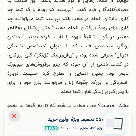
مهم‌تر از همه، رهایی از درد شدید باشد." این شرکت به
مصرف‌کنندگان خود گفت: "نپرسید که رودهٔ بزرگ شما چه
کاری برایتان انجام می‌دهد، بلکه بپرسید شما می‌توانید چه
کاری برای رودهٔ بزرگتان انجام دهید." حتی پزشکان به‌ظاهر
معتبر در گوپ تنقیهٔ قهوه را تأیید کرده بودند: آلخاندرو
یونگر، متخصص قلب، که با عنوان "متخصص خستگی
آدرنال" معرفی شده بود، و "روان‌پزشک کل‌نگر"، کلی بروگان،
در کتاب ذهنی از آنِ خود، که جزو پرفروش‌های نیویورک
تایمز بود، چنین ادعایی را مطرح کرد: حقیقت دربارهٔ
افسردگی و این‌که چگونه زنان می‌توانند بدن خود را برای
بازپس‌گیری زندگی‌شان شفا دهند.
مشکل چیست؟ خب، معلوم می‌شود که تزریق قهوه به مقعد
کمکی به افسردگی یا هیچ مشکل سلامتی دیگری نمی‌کند.
٪۵۰ تخفیف ویژۀ اولین خرید
تنقیهٔ قهوه، به‌رغم فقدان شواهد معتبر، سابقه‌ای طولانی در
برای کتاب‌های متنی، با کد
FTX50
جامعهٔ طب جایگزین دارد. این روش اولین‌بار به‌عنوان بخشی