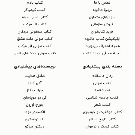
تماس با ما
کتاب بادام
دربارهٔ طاقچه
کتاب کیمیاگر
سوال‌های متداول
کتاب اسب سیاه
فروش سازمانی
کتاب اثر مرکب
خرید کتابخوان
کتاب سمفونی مردگان
اپلیکیشن کتاب طاقچه
کتاب صوتی ملت عشق
هدیه اشتراک بی‌نهایت
کتاب صوتی اثر مرکب
مجلهٔ معرفی و نقد کتاب
کتاب صوتی عادت‌های اتمی
دسته بندی پیشنهادی
نویسنده‌های پیشنهادی
رمان عاشقانه
صادق هدایت
کتاب‌ صوتی
آلبر کامو
نمایشنامه
چارلز دیکنز
کتاب جامعه شناسی
گی دو موپاسان
کتاب شعر
جورج اورول
کتاب موفقیت و خودیاری
الکساندر دوما
کتاب تاریخ اسلام
لئو تولستوی
کتاب کودک و نوجوان
ویکتور هوگو