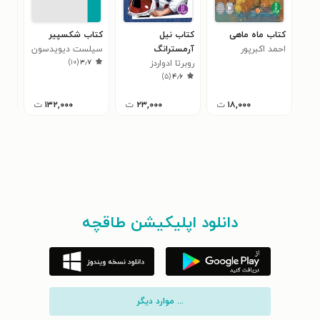
کتاب ماه ماهی
کتاب نیل
کتاب شکسپیر
کتا
احمد اکبرپور
آرمسترانگ
سیلست دیویدسون
نیک
۵
)
۱۰
(
۳٫۷
روبرتا ادواردز
منیس
)
۵
(
۴٫۶
۱۸,۰۰۰
ت
۲۳,۰۰۰
ت
۱۳۲,۰۰۰
ت
دانلود اپلیکیشن طاقچه
... موارد دیگر