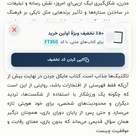
مدرن، شکل‌گیری لیگ ان‌بی‌ایِ امروز، نقش رسانه و تبلیغات
در ساختن ستاره‌ها و تأثیر برندهایی مثل نایکی بر فرهنگ
عمومی ارائه کرده است. توضیح‌های جانبی درباره‌ی
پست‌های بسکتبال، تاریخچه‌ی این ورزش، ساختار لیگ، تیم
٪۵۰ تخفیف ویژۀ اولین خرید
رؤیایی المپیک ۱۹۹۲ و ماجرای ایر جردن، متن را برای کسانی
برای کتاب‌های متنی، با کد
FTX50
که آشنایی عمیقی با بسکتبال ندارند قابل‌دنبال‌کردن کرده
است. در عین حال، برای علاقه‌مندان جدی ورزش، جزئیات
کپی کردن کد تخفیف
فصل‌ها درباره‌ی بازی‌های کلیدی، رکوردها، تغییر مربیان و
تاکتیک‌ها جذاب است. کتاب مایکل جردن در نهایت بیش از
آن‌که فقط فهرستی از افتخارات باشد، روایتی از این است
که چگونه یک ورزشکار با استفاده از شکست‌ها، تردید
دیگران و محدودیت‌های شخصی، برای خود هویتی تازه
می‌سازد و حتی پس از پایان دوران بازی، همچنان درگیر
همان سؤال قدیمی می‌ماند که بدون بازی، معنای رقابت و
موفقیت چیست.