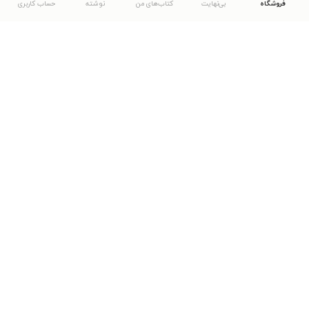
فروشگاه
بی‌نهایت
کتاب‌های من
نوشته
حساب کاربری
دانلود اپلیکیشن طاقچه
... موارد دیگر
مشاهدهٔ دیگر نسخه‌های طاقچه