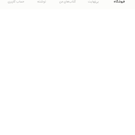
فروشگاه
بی‌نهایت
کتاب‌های من
نوشته
حساب کاربری
دانلود اپلیکیشن طاقچه
... موارد دیگر
مشاهدهٔ دیگر نسخه‌های طاقچه