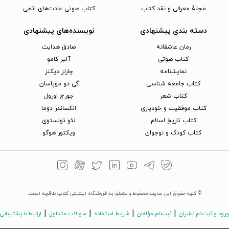
مجلهٔ معرفی و نقد کتاب
کتاب صوتی عادت‌های اتمی
دسته بندی پیشنهادی
نویسنده‌های پیشنهادی
رمان عاشقانه
صادق هدایت
کتاب‌ صوتی
آلبر کامو
نمایشنامه
چارلز دیکنز
کتاب جامعه شناسی
گی دو موپاسان
کتاب شعر
جورج اورول
کتاب موفقیت و خودیاری
الکساندر دوما
کتاب تاریخ اسلام
لئو تولستوی
کتاب کودک و نوجوان
ویکتور هوگو
© کلیه حقوق این سایت محفوظ و متعلق به فروشگاه اینترنتی کتاب طاقچه است.
|
|
|
|
ورود و ثبت‌نام ناشران
ثبت‌نام مؤلفان
شرایط استفاده
سوالات متداول
ارتباط با پشتیبانی