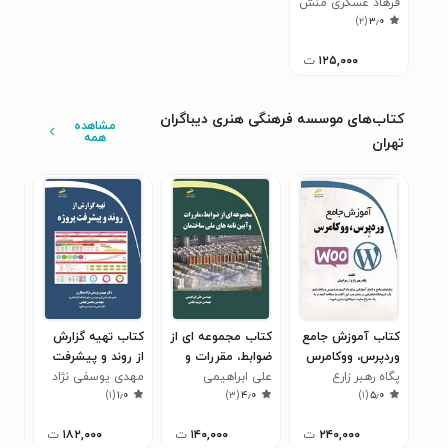
فرهاد عسگری منش
)
۲
(
۳٫۰
۱۲۵,۰۰۰
ت
کتاب‌های موسسه فرهنگی هنری دیباگران
مشاهده
همه
تهران
کتاب آموزش جامع
کتاب مجموعه ای از
کتاب تهیه گزارش
کتا
وردپرس، ووکامرس
ضوابط، مقررات و
از روند و پیشرفت
لول
پگاه رهبر زارع
علی ابراهیمی
آیین نامه های ملی
پروژه
مهدی یوسفی نژاد
مهد
۰
)
۱
(
۱٫۰
)
۳
(
۴٫۰
)
۱
(
۵٫۰
ساختمان
عطاری
۲۴۰,۰۰۰
ت
۱۴۰,۰۰۰
ت
۱۸۲,۰۰۰
ت