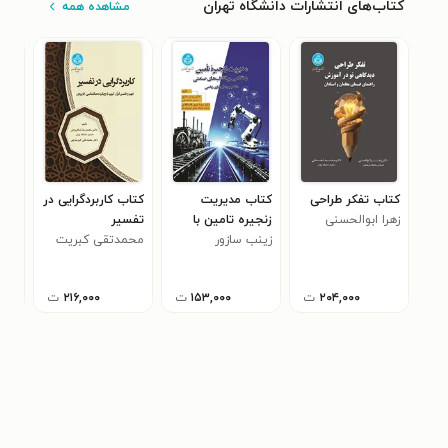
کتاب‌های انتشارات دانشگاه تهران
مشاهده همه
کتاب تفکر طراحی
کتاب مدیریت
کتاب کاربردگرایی در
کتا
زهرا ابوالحسنی
زنجیره تامین با
تفسیر
جنگ
زینب سازور
نگاهی بر انقلاب
محمدتقی کبریت
فدر
اوج
های صنعتی
چی
۲۰۴,۰۰۰
ت
۱۵۳,۰۰۰
ت
۲۱۶,۰۰۰
ت