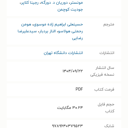
مونستر
،
دوریان د. دورگه
،
رجینا کلاپر
،
جودیت کوچمن
مترجم
حسینعلی ابراهیم زاده موسوی
،
هومن
رحمتی هولاسو
،
الناز بردبار
،
سیدعلیرضا
رضایی
انتشارات
انتشارات دانشگاه تهران
سال انتشار
۱۴۰۴/۰۹/۲۲
نسخه فیزیکی
فرمت کتاب
PDF
حجم فایل
۳۰.۲۴
مگابایت
کتاب
شابک
۹۷۸۹۶۴۰۳۷۹۵۲۳