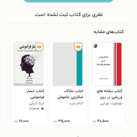
نظری برای کتاب ثبت نشده است.
کتاب‌های مشابه
کتاب نشانه های
کتاب ماناک،
کتاب حصار
کتا
ورزشی در بین
شکارچی خاموش
فراموشی
رمض
۳
تهمورث نورایی
اسطوره های جهان
آدام بلید
(چهارگانه‌ی اول
لیلا کیانی
)
۳
(
۳٫۳
باستان
ورود هیولاها؛ جلد
سوم)
۴۰,۵۰۰
ت
۳۵,۰۰۰
ت
۱۶,۰۰۰
ت