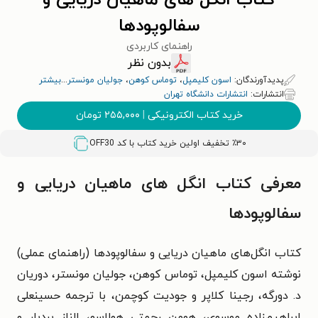
کتاب انگل های ماهیان دریایی و
سفالوپودها
راهنمای کاربردی
بدون نظر
پدیدآورندگان:
اسون کلیمپل
،
توماس کوهن
،
جولیان مونستر
...
بیشتر
انتشارات:
انتشارات دانشگاه تهران
خرید کتاب الکترونیکی
|
۲۵۵,۰۰۰
تومان
٪۳۰ تخفیف اولین خرید کتاب با کد
OFF30
معرفی کتاب انگل های ماهیان دریایی و
سفالوپودها
کتاب انگل‌های ماهیان دریایی و سفالوپودها (راهنمای عملی)
نوشته اسون کلیمپل، توماس کوهن، جولیان مونستر، دوریان
د. دورگه، رجینا کلاپر و جودیت کوچمن، با ترجمه حسینعلی
ابراهیم‌زاده موسوی، هومن رحمتی هولاسو، الناز بردبار و