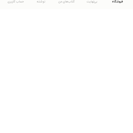
فروشگاه
بی‌نهایت
کتاب‌های من
نوشته
حساب کاربری
دانلود اپلیکیشن طاقچه
... موارد دیگر
مشاهدهٔ دیگر نسخه‌های طاقچه