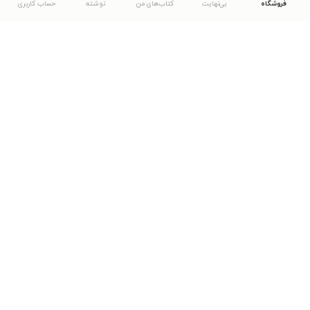
فروشگاه
بی‌نهایت
کتاب‌های من
نوشته
حساب کاربری
دانلود اپلیکیشن طاقچه
... موارد دیگر
مشاهدهٔ دیگر نسخه‌های طاقچه