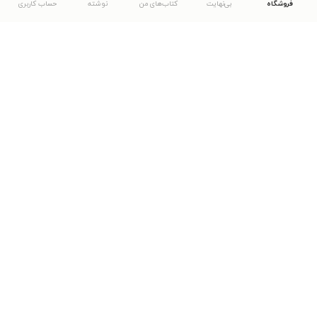
فروشگاه
بی‌نهایت
کتاب‌های من
نوشته
حساب کاربری
دانلود اپلیکیشن طاقچه
... موارد دیگر
مشاهدهٔ دیگر نسخه‌های طاقچه