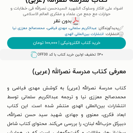
کتاب مدرسة نصرالله (عربی)
اضواء علی افکار وسلوک الشهید السیدحسن نصرالله فی خطابات و
حوارات مع جمع من علماء و مفکری العالم الاسلامی
بدون نظر
پدیدآورندگان:
عبدالکریم سلمانی
،
مهدی فیاضی
،
محمدصالح معززی نیا
انتشارات:
انتشارات بین‌المللی الهدی
خرید کتاب الکترونیکی
|
۱۰۰,۰۰۰
تومان
٪۳۰ تخفیف اولین خرید کتاب با کد
OFF30
معرفی کتاب مدرسة نصرالله (عربی)
کتاب مدرسة نصرالله (عربی) به کوشش مهدی فیاضی و
محمدصالح معززی نیا و ترجمه عبدالکریم سلمانی توسط
انتشارات بین‌المللی الهدی منتشر شده است. این کتاب
ابعاد فکری، معنوی و جهادی شهید سید حسن نصرالله،
دبیرکل حزب‌الله لبنان، را بررسی می‌کند. محتوای کتاب شامل
سخنرانی‌ها، مقالات و گفت‌وگوهایی است که در همایش