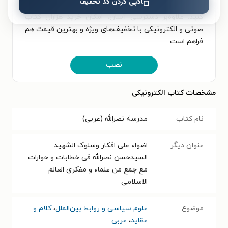
کپی کردن کد تخفیف
و لذت خواندن و شنیدن کتاب‌ها را همیشه و همه‌جا تجربه
کنید. علاوه‌بر دسترسی آسان، امکان خرید هزاران کتاب
صوتی و الکترونیکی با تخفیف‌های ویژه و بهترین قیمت هم
فراهم است.
نصب
مشخصات کتاب الکترونیکی
نام کتاب
مدرسة نصرالله (عربی)
عنوان دیگر
اضواء علی افکار وسلوک الشهید
السیدحسن نصرالله فی خطابات و حوارات
مع جمع من علماء و مفکری العالم
الاسلامی
موضوع
علوم سیاسی و روابط بین‌الملل
،
کلام و
عقاید
،
عربی