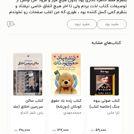
بنظرم فقط خاطره نگاری بود بدون هیچ فراز و فرود .من اولش از
توصیفات کتاب لذت بردم ولی تا اخر هیچ اتفاق خاصی نیفتاد و
بنظرم کمی کسل کننده بود ، طوری که من اغلب صفحات رو نخوندم.
مفید بود
مفید نبود
۰
کتاب‌های مشابه
کتاب صوتی بیوه
کتاب زنده باد حقوق
کتاب ساکن
کتا
جنگ (خلاصه کتاب)
کودکان (دوزبانه)
سرزمین اخلاق (جلد
آفت
تارا ماس
محمدمهدی
سوم)
راس شفر لانداو
محم
سیدناصری
۵۹,۰۰۰
ت
۱۲۷,۰۰۰
ت
۲۱۰,۰۰۰
ت