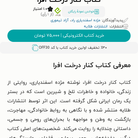
کتاب کنار درخت افرا
۱.۰ امتیاز
خواندن نمونۀ رایگان
(از ۱ رأی)
پدیدآورندگان:
مژده اسفندیاری راد
،
آزاد تیموری
انتشارات:
انتشارات طلایه
خرید کتاب الکترونیکی
|
۷۵,۰۰۰
تومان
٪۳۰ تخفیف اولین خرید کتاب با کد
OFF30
معرفی کتاب کنار درخت افرا
کتاب کنار درخت افرا، نوشته مژده اسفندیاری، روایتی از
زندگی، خانواده و خاطرات تلخ و شیرین است که در بستر
یک رمان ایرانی شکل گرفته است. این اثر توسط انتشارات
طلایه منتشر شده و با نگاهی به روابط خانوادگی، مهاجرت،
بازگشت به وطن و مواجهه با بحران‌های روحی و جسمی،
داستانی چندلایه را روایت می‌کند. شخصیت‌های اصلی کتاب
درگیر دغدغه‌هایی چون بیماری، فقدان، وابستگی‌های