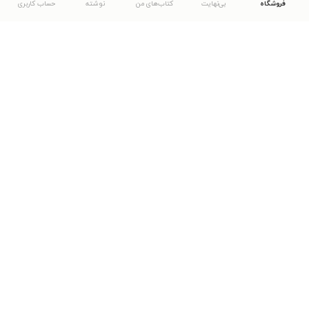
فروشگاه
بی‌نهایت
کتاب‌های من
نوشته
حساب کاربری
دانلود اپلیکیشن طاقچه
... موارد دیگر
مشاهدهٔ دیگر نسخه‌های طاقچه