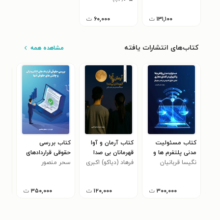
۱۳۱,۱۰۰
ت
۶۰,۰۰۰
ت
کتاب‌های انتشارات یافته
مشاهده همه
کتاب مسئولیت
کتاب آرمان و آوا
کتاب بررسی
کتا
مدنی پلتفرم ها و
قهرمانان بی صدا
حقوقی قراردادهای
در 
نگیسا قربانیان
کاربران در فضای
فرهاد (دیاکو) اکبری
سحر منصور
الکترونیکی و چالش
زهر
مای
مجازی
ها‌ی حقوقی آنها
MS)
۳۰۰,۰۰۰
ت
۱۲۰,۰۰۰
ت
۳۵۰,۰۰۰
ت