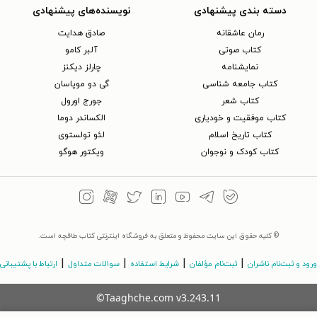
دسته بندی پیشنهادی
نویسنده‌های پیشنهادی
رمان عاشقانه
صادق هدایت
کتاب‌ صوتی
آلبر کامو
نمایشنامه
چارلز دیکنز
کتاب جامعه شناسی
گی دو موپاسان
کتاب شعر
جورج اورول
کتاب موفقیت و خودیاری
الکساندر دوما
کتاب تاریخ اسلام
لئو تولستوی
کتاب کودک و نوجوان
ویکتور هوگو
© کلیه حقوق این سایت محفوظ و متعلق به فروشگاه اینترنتی کتاب طاقچه است.
|
|
|
|
ورود و ثبت‌نام ناشران
ثبت‌نام مؤلفان
شرایط استفاده
سوالات متداول
ارتباط با پشتیبانی
©Taaghche.com
v
3.243.11