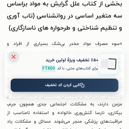
بخشی از کتاب علل گرایش به مواد براساس
سه متغیر اساسی در روانشناسی (تاب آوری
و تنظیم شناختی و طرحواره های ناسازگاری)
«سوء مصرف مواد مخدر بی‌شک بسیاری از افراد و
خانواده‌های کشور را درگیر خود ساخته است و این موضوعی
٪۵۰ تخفیف ویژۀ اولین خرید
نیست که بتوان آن را کتمان و یا بی‌اهمیت قلمداد کرد.
برای کتاب‌های متنی، با کد
FTX50
وابستگی به مواد به عنوان اختلال مزمن و عودکننده مغزی
شناخته می‌شود که به رغم پیامدهای زیان‌آور با جست‌وجو و
کپی کردن کد تخفیف
مصرف اجباری دنبال می‌شود. این پیامدهای زیان‌آور که
جنبه‌های فیزیکی، روان‌شناختی، اجتماعی و ماهیتی حاد و
مزمن دارند، به مشکلات اجتماعی جدی همچون جرم،
بیکاری، نارسا کنش‌وری خانواده و استفاده نامناسب از
مراقبت‌های پزشکی منجر می‌شوند. مسائل و مشکلات یاد