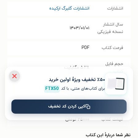
انتشارات
انتشارات گلبرگ ارکیده
سال انتشار
۱۴۰۳/۰۱/۰۱
نسخه فیزیکی
فرمت کتاب
PDF
حجم فایل
۵.۲۸
مگابایت
کتاب
٪۵۰ تخفیف ویژۀ اولین خرید
شابک
۹۷۸۶۲۲۸۷۶۸۰۲۱
برای کتاب‌های متنی، با کد
FTX50
تعداد صفحه‌ها
۹۶
صفحه
کپی کردن کد تخفیف
قیمت کتاب
۲۵۰۰۰
تومان
نظر شما دربارهٔ این کتاب