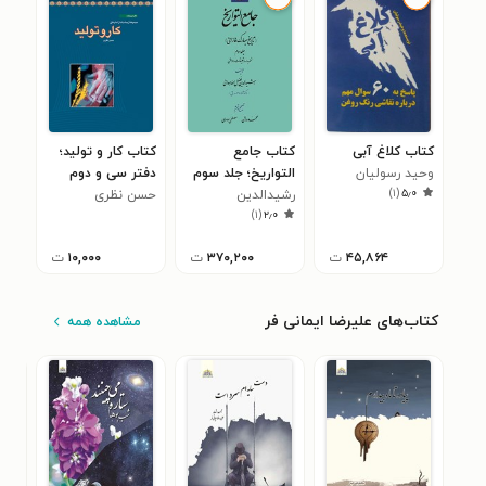
کتاب کلاغ آبی
کتاب جامع
کتاب کار و تولید؛
وحید رسولیان
التواریخ؛ جلد سوم
دفتر سی و دوم
)
۱
(
۵٫۰
رشیدالدین
حسن نظری
)
۱
(
۲٫۰
فضل‌الله‌همدانی
۴۵,۸۶۴
ت
۳۷۰,۲۰۰
ت
۱۰,۰۰۰
ت
کتاب‌های علیرضا ایمانی فر
مشاهده همه