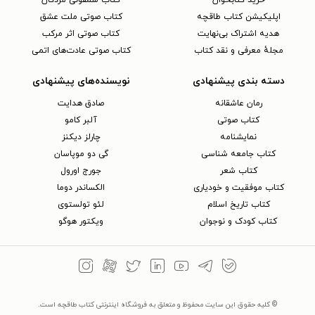
خرید کتابخوان
کتاب سمفونی مردگان
اپلیکیشن کتاب طاقچه
کتاب صوتی ملت عشق
هدیه اشتراک بی‌نهایت
کتاب صوتی اثر مرکب
مجلهٔ معرفی و نقد کتاب
کتاب صوتی عادت‌های اتمی
دسته بندی پیشنهادی
نویسنده‌های پیشنهادی
رمان عاشقانه
صادق هدایت
کتاب‌ صوتی
آلبر کامو
نمایشنامه
چارلز دیکنز
کتاب جامعه شناسی
گی دو موپاسان
کتاب شعر
جورج اورول
کتاب موفقیت و خودیاری
الکساندر دوما
کتاب تاریخ اسلام
لئو تولستوی
کتاب کودک و نوجوان
ویکتور هوگو
© کلیه حقوق این سایت محفوظ و متعلق به فروشگاه اینترنتی کتاب طاقچه است.