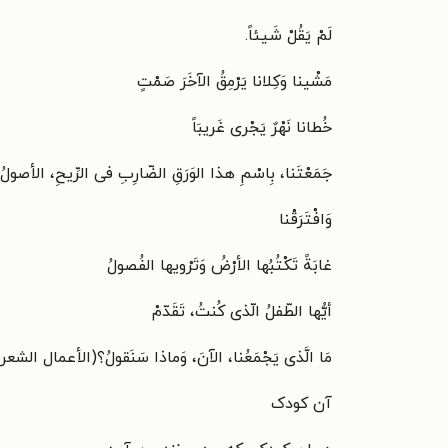
لَمْ یَقُلْ شَیئاً.
مَشْینا وَکِلانا یَرْمِقُ الآخَرَ صَمْتٍ
خُطانا نَهْرٌ یَجْری غَریبَاً
جَمَعْتَنا، بِاسْمِ هذا الوَرَقِ الضّارِبِ فی الرِّیحِ، الأصولُ
وَافْتَرَقْنا
غابَةً تَکْتُبُها الأرْضُ وَتَرْویها الفُصولُ
أیُّها الطّفلُ الّذی کُنتُ، تَقَدّمْ
مَا الَّذی یَجْمَعُنا، الآنَ، وَماذا سَنَقولُ؟(الأعمال الشعریة ال
آن کودک