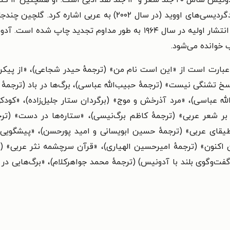
سن-ژان پرس و ایو بون‌فوآ، و اولین ترجمهٔ کامل دگردیسی‌های اووید
به طور مداوم تجدید چاپ شده است.
آدون
 خوانده می‌شود.
عبارت است از «این است نام من» (ترجمهٔ حیدر شجاعی)، «از پیکر 
اسخ تشنگی نیست» (ترجمهٔ حبیب‌الله عباسی)، برگ‌ها در باد (ترجمه
ه عباسی)، «مرد آذرخش و موج» (برگردان ستار جلیل‌زاده)، «کودکی
 شعر عربی» (ترجمهٔ کاظم برگ‌نیسی)، «ستاره‌ها در دست» (تر
قای عربی» (ترجمهٔ حسین ابویسانی و امید پورحسن)، «پیشگویی کن ا
ان اکنون» (ترجمهٔ امیرحسین الهیاری)، «قرآن سرچشمه نثر عربی» (
فت‌وگوی بلند با آدونیس) (ترجمهٔ محمد جواهرکلام)، «برگ‌هایی در 