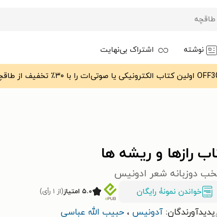
نوشته
اشتراک بی‌نهایت
ب رازها و ریشه ها
خب دوزبانه شعر ادونیس
خواندن نمونۀ رایگان
۵.۰ امتیاز
(از ۱ رأی)
پدیدآورندگان:
آدونیس ‍
،
حبیب الله عباسی