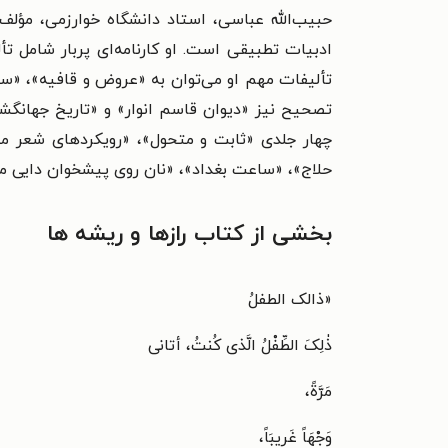
حبیب‌الله عباسی، استاد دانشگاه خوارزمی، مؤل
تألیفات مهم او می‌توان به «عروض و قافیه»، «سماع
تصحیح نیز «دیوان قاسم انوار» و «تاریخ جهانگ
چهار جلدی «ثابت و متحول»، «رویکردهای شعر م
حلاج»، «ساعت بغداد»، «نان روی پیشخوان دایی میل
بخشی از کتاب رازها و ریشه ها
«ذ
الک الطفلُ
ذٰلِکَ الطِّفْلُ الَّذی کُنتُ، أتانی
مَرَّةً،
وَجْهَاً غَریبَاً،