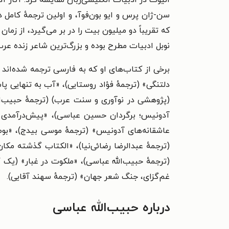
که تقریباً دو میلیون بیت را در بر می‌گیرد، از زمان انتشار اولیه در سال ۱۹۶۴ 
نوبل ادبیات مطرح بوده و بزرگ‌ترین شاعر زنده عرب
برخی از کتاب‌های او که به فارسی ترجمه شده‌اند 
دلتنگی» (ترجمهٔ فؤاد روستایی)، «آب به تنهایی پ
(پژوهشی در نوآوری و سنت عرب) (ترجمهٔ حبیب‌الل
آدونیس؛ برگردان حسین عباسی)، «پیش‌درآمدی بر
عاشقانه‌های آدونیس» (ترجمهٔ موسی بیدج)، «بوطی
(ترجمهٔ عبدالرضا رضائی‌نیا)، «الکتاب گذشته مک
(ترجمهٔ حبیب‌الله عباسی)، «ملکوت در غبار» (یک گ
غم‌گزای، جنگ شعر جهان» (ترجمهٔ سهند آقایی).
درباره حبیب‌الله عباسی