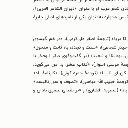
 (در سال ۲۰۰۲) به عربی اشاره کرد. گلچین چندجلدی شعر عرب او با عنوان «دیوان الشاعر العربی»،
یس همواره به‌عنوان یکی از نامزدهای اصلی جایزهٔ
تا دریا» (ترجمهٔ اصغر علی‌کرمی)، «در خم گیسوی
ٔ حیدر شجاعی)، «سنت و تجدد، یا، ثابت و متحول»
، بوطیقا و تبعید» (در گفت‌وگوی صقر ابوفخر با
جمهٔ موسی اسوار)، «کتاب عشق به من می‌گوید،
ی نابینا» (ترجمهٔ حمزه کوتی)، «کارنامهٔ باد»
ترجمهٔ حبیب‌الله عباسی)، «تصوف و سوررئالیسم»
باد» (محبوبه افشاری) و «بر بلندای عصری نادان و