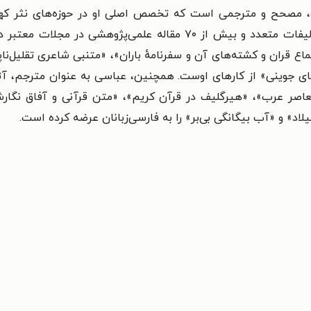
ف، مصحح و مترجمی است که تخصص اصلی او در حوزه‌های نثر کهن 
ادبیات تطبیقی است. او کارنامه‌ای پربار شامل تألیفات متعدد و بیش از 
 قران و کشته‌های آن و سفرنامهٔ باران»، «متنبی شاعری تقلیل‌ناپذی
شای جوینی» از کارهای اوست. همچنین، عباسی به عنوان مترجم، 
عاصر عرب»، «هیرگلیف در قرآن کریم»، «متن قرآنی و آفاق نگار
اد» و «آب بیگانگی بی‌بر» را به فارسی‌زبانان عرضه کرده است.