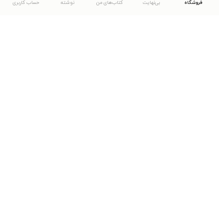
فروشگاه
بی‌نهایت
کتاب‌های من
نوشته
حساب کاربری
دانلود اپلیکیشن طاقچه
... موارد دیگر
مشاهدهٔ دیگر نسخه‌های طاقچه