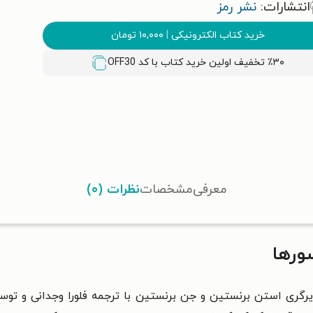
انتشارات:
نشر رمز
خرید کتاب الکترونیکی
|
۱۰,۰۰۰
تومان
٪۳۰ تخفیف اولین خرید کتاب با کد
OFF30
معرفی
مشخصات
نظرات (۰)
ورها
یرگری
استن برنستین
و
جن برنستین
با ترجمه فلورا وجدانی و تو