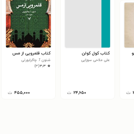
و
کتاب کول کولن
کتاب قلمرویی از مس
علی ملاحی سوزایی
شنون آ. چاکرابورتی
)
۳
(
۳٫۳
ت
۲۴,۶۵۰
ت
۴۵۵,۰۰۰
ت