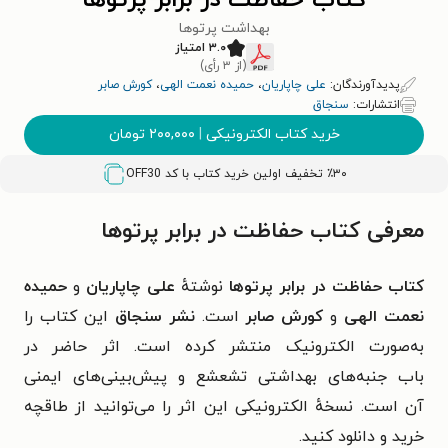
کتاب حفاظت در برابر پرتوها
بهداشت پرتوها
۳.۰ امتیاز
(از ۳ رأی)
پدیدآورندگان:
علی چاپاریان
،
حمیده نعمت الهی
،
کورش صابر
انتشارات:
سنجاق
خرید کتاب الکترونیکی
|
۲۰۰,۰۰۰
تومان
٪۳۰ تخفیف اولین خرید کتاب با کد
OFF30
معرفی کتاب حفاظت در برابر پرتوها
کتاب حفاظت در برابر پرتوها
نوشتهٔ
علی چاپاریان
و
حمیده
نعمت الهی
و
کورش صابر
است.
نشر
سنجاق
این کتاب را
به‌صورت الکترونیک منتشر کرده است. اثر حاضر در
باب
جنبه‌های بهداشتی تشعشع و
پیش‌بینی‌های ایمنی
آن
است. نسخهٔ الکترونیکی این اثر را می‌توانید از طاقچه
خرید و دانلود کنید.