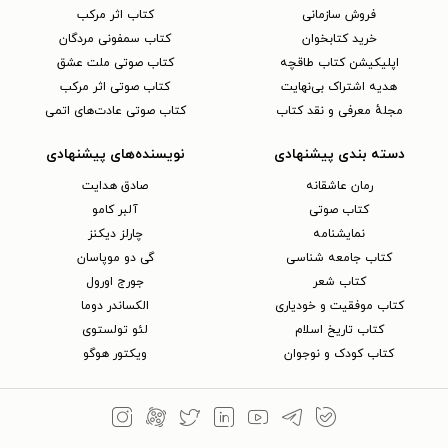
فروش سازمانی
کتاب اثر مرکب
خرید کتابخوان
کتاب سمفونی مردگان
اپلیکیشن کتاب طاقچه
کتاب صوتی ملت عشق
هدیه اشتراک بی‌نهایت
کتاب صوتی اثر مرکب
مجلهٔ معرفی و نقد کتاب
کتاب صوتی عادت‌های اتمی
دسته بندی پیشنهادی
نویسنده‌های پیشنهادی
رمان عاشقانه
صادق هدایت
کتاب‌ صوتی
آلبر کامو
نمایشنامه
چارلز دیکنز
کتاب جامعه شناسی
گی دو موپاسان
کتاب شعر
جورج اورول
کتاب موفقیت و خودیاری
الکساندر دوما
کتاب تاریخ اسلام
لئو تولستوی
کتاب کودک و نوجوان
ویکتور هوگو