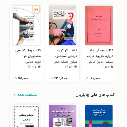
کتاب سخنی چند
کتاب اثر گروه
کتاب رفتارشناسی
کتا
درباره جزیره خارک
درمانی شناختی
مشتریان در
های
سیف الدین قائم
و آثار باستانی آن
صفورا آصف مهر
رفتاری بر کاهش
نوید ملایی
بازاریابی مدرن
محم
۰
)
۲
(
۳٫۵
)
۱
(
۵٫۰
)
۱
(
۵٫۰
مقامی
‌فشارخون
۵۰,۰۰۰
ت
۲۳۲,۵۰۰
ت
۵۵,۰۰۰
ت
کتاب‌های علی چاپاریان
مشاهده همه