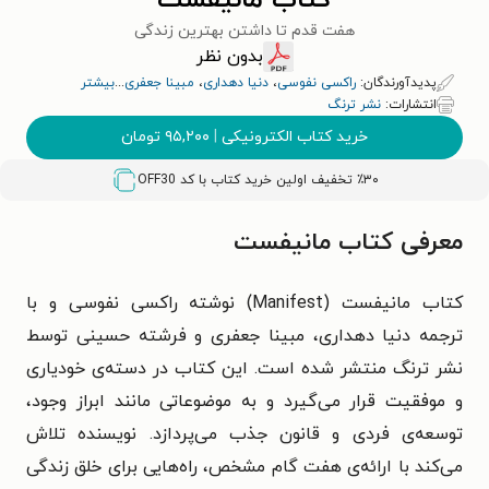
کتاب مانیفست
هفت قدم تا داشتن بهترین زندگی
بدون نظر
پدیدآورندگان:
راکسی نفوسی
،
دنیا دهداری
،
مبینا جعفری
...
بیشتر
انتشارات:
نشر ترنگ
خرید کتاب الکترونیکی
|
۹۵,۲۰۰
تومان
٪۳۰ تخفیف اولین خرید کتاب با کد
OFF30
معرفی کتاب مانیفست
کتاب مانیفست (Manifest) نوشته
راکسی نفوسی
و با
ترجمه دنیا دهداری، مبینا جعفری و فرشته حسینی توسط
نشر ترنگ منتشر شده است. این کتاب در دسته‌ی خودیاری
و موفقیت قرار می‌گیرد و به موضوعاتی مانند ابراز وجود،
توسعه‌ی فردی و قانون جذب می‌پردازد. نویسنده تلاش
می‌کند با ارائه‌ی هفت گام مشخص، راه‌هایی برای خلق زندگی