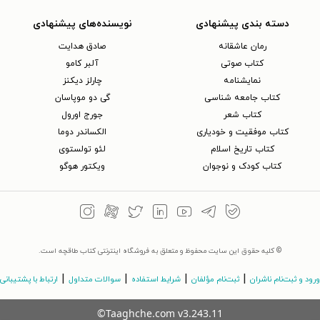
دسته بندی پیشنهادی
نویسنده‌های پیشنهادی
رمان عاشقانه
صادق هدایت
کتاب‌ صوتی
آلبر کامو
نمایشنامه
چارلز دیکنز
کتاب جامعه شناسی
گی دو موپاسان
کتاب شعر
جورج اورول
کتاب موفقیت و خودیاری
الکساندر دوما
کتاب تاریخ اسلام
لئو تولستوی
کتاب کودک و نوجوان
ویکتور هوگو
© کلیه حقوق این سایت محفوظ و متعلق به فروشگاه اینترنتی کتاب طاقچه است.
|
|
|
|
ورود و ثبت‌نام ناشران
ثبت‌نام مؤلفان
شرایط استفاده
سوالات متداول
ارتباط با پشتیبانی
©Taaghche.com
v
3.243.11