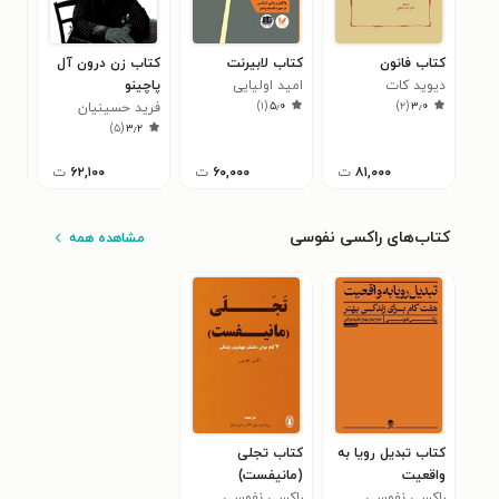
کتاب فانون
کتاب لابیرنت
کتاب زن درون آل
کتاب
دیوید کات
امید اولیایی
پاچینو
ها؛
)
۱
(
۵٫۰
)
۲
(
۳٫۰
فرید حسینیان
نقره
مهد
۰
)
۵
(
۳٫۲
تهرانی
۸۱,۰۰۰
ت
۶۰,۰۰۰
ت
۶۲,۱۰۰
ت
کتاب‌های راکسی نفوسی
مشاهده همه
کتاب تبدیل رویا به
کتاب تجلی
واقعیت
(مانیفست)
راکسی نفوسی
راکسی نفوسی