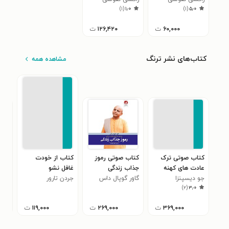
)
۱
(
۱٫۰
)
۱
(
۵٫۰
۶۰,۰۰۰
ت
۱۲۶,۴۲۰
ت
کتاب‌های نشر ترنگ
مشاهده همه
کتاب صوتی ترک
کتاب صوتی رموز
کتاب از خودت
کتا
عادت های کهنه
جذاب زندگی
غافل نشو
مان
جو دیسپنزا
گاور گوپال داس
جردن تارور
روک
۰
)
۲
(
۳٫۰
۳۶۹,۰۰۰
ت
۲۶۹,۰۰۰
ت
۱۱۹,۰۰۰
ت