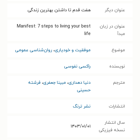
عنوان دیگر
هفت قدم تا داشتن بهترین زندگی
عنوان در زبان
Manifest: 7 steps to living your best
مبدأ
life
موضوع
موفقیت و خودیاری
،
روان‌شناسی عمومی
نویسنده
راکسی نفوسی
مترجم
دنیا دهداری
،
مبینا جعفری
،
فرشته
حسینی
انتشارات
نشر ترنگ
سال انتشار
۱۴۰۳/۰۱/۰۱
نسخه فیزیکی