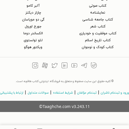
کتاب‌ صوتی
آلبر کامو
نمایشنامه
چارلز دیکنز
کتاب جامعه شناسی
گی دو موپاسان
کتاب شعر
جورج اورول
کتاب موفقیت و خودیاری
الکساندر دوما
کتاب تاریخ اسلام
لئو تولستوی
کتاب کودک و نوجوان
ویکتور هوگو
© کلیه حقوق این سایت محفوظ و متعلق به فروشگاه اینترنتی کتاب طاقچه است.
|
|
|
|
ورود و ثبت‌نام ناشران
ثبت‌نام مؤلفان
شرایط استفاده
سوالات متداول
ارتباط با پشتیبانی
©Taaghche.com
v
3.243.11