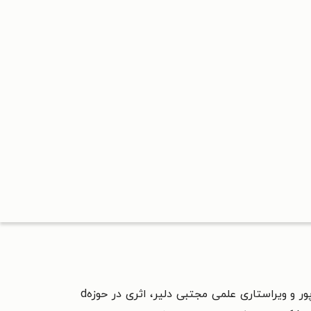
کتاب چگونه در مدیریت تغییر شکست می خوریم نوشته جیمز ماریون و جان لوئیس با ترجمه مالک دلیر و ندا راکی پور و ویراستاری علمی مجتبی دلیر، اثری در حوزهd