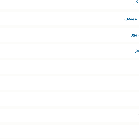
ار
لوییس
 پور
مز