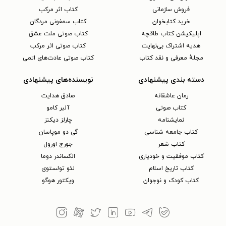
فروش سازمانی
کتاب اثر مرکب
خرید کتابخوان
کتاب سمفونی مردگان
اپلیکیشن کتاب طاقچه
کتاب صوتی ملت عشق
هدیه اشتراک بی‌نهایت
کتاب صوتی اثر مرکب
مجلهٔ معرفی و نقد کتاب
کتاب صوتی عادت‌های اتمی
دسته بندی پیشنهادی
نویسنده‌های پیشنهادی
رمان عاشقانه
صادق هدایت
کتاب‌ صوتی
آلبر کامو
نمایشنامه
چارلز دیکنز
کتاب جامعه شناسی
گی دو موپاسان
کتاب شعر
جورج اورول
کتاب موفقیت و خودیاری
الکساندر دوما
کتاب تاریخ اسلام
لئو تولستوی
کتاب کودک و نوجوان
ویکتور هوگو