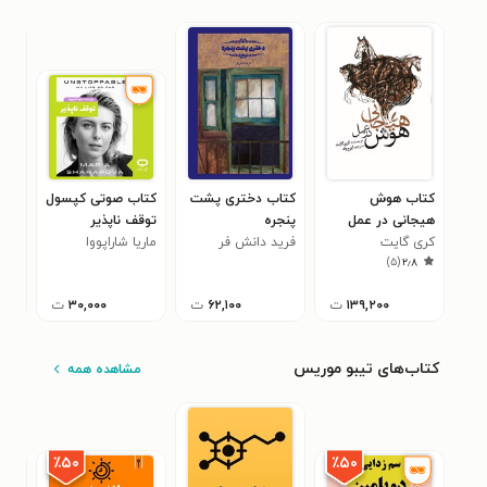
کتاب هوش
کتاب دختری پشت
کتاب صوتی کپسول
کتا
هیجانی در عمل
پنجره
توقف ناپذیر
دیل
۰
کری گایت
فرید دانش فر
ماریا شاراپووا
)
۵
(
۲٫۸
۱۳۹,۲۰۰
ت
۶۲,۱۰۰
ت
۳۰,۰۰۰
ت
کتاب‌های تیبو موریس
مشاهده همه
٪۵۰
٪۵۰