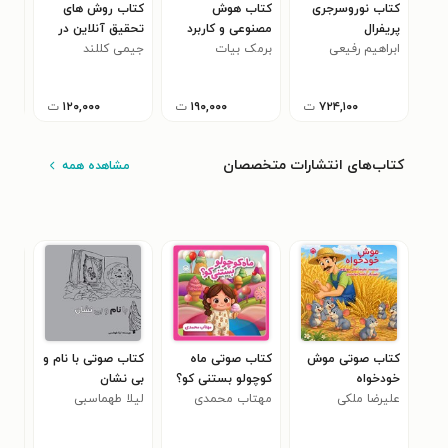
کتاب نوروسرجری
کتاب هوش
کتاب روش های
کتا
پریفرال
مصنوعی و کاربرد
تحقیق آنلاین در
کیف
ابراهیم رفیعی
برمک بیات
آن در رسانه
جیمی کللند
مطالعات ورزشی
نظا
هلنا
۰
۷۲۴,۱۰۰
ت
۱۹۰,۰۰۰
ت
۱۲۰,۰۰۰
ت
کتاب‌های انتشارات متخصصان
مشاهده همه
کتاب صوتی موش
کتاب صوتی ماه
کتاب صوتی با نام و
کتا
خودخواه
کوچولو بستنی کو؟
بی نشان
موف
علیرضا ملکی
مهتاب محمدی
لیلا طهماسبی
اتو
محم
سورکوهی
کمی