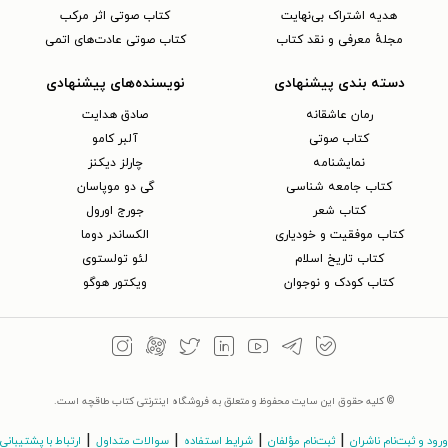
هدیه اشتراک بی‌نهایت
کتاب صوتی اثر مرکب
مجلهٔ معرفی و نقد کتاب
کتاب صوتی عادت‌های اتمی
دسته بندی پیشنهادی
نویسنده‌های پیشنهادی
رمان عاشقانه
صادق هدایت
کتاب‌ صوتی
آلبر کامو
نمایشنامه
چارلز دیکنز
کتاب جامعه شناسی
گی دو موپاسان
کتاب شعر
جورج اورول
کتاب موفقیت و خودیاری
الکساندر دوما
کتاب تاریخ اسلام
لئو تولستوی
کتاب کودک و نوجوان
ویکتور هوگو
© کلیه حقوق این سایت محفوظ و متعلق به فروشگاه اینترنتی کتاب طاقچه است.
|
|
|
|
ورود و ثبت‌نام ناشران
ثبت‌نام مؤلفان
شرایط استفاده
سوالات متداول
ارتباط با پشتیبانی