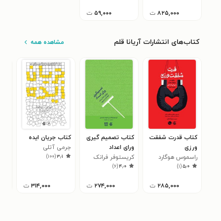
۸۲۵,۰۰۰
ت
۵۹,۰۰۰
ت
کتاب‌های انتشارات آریانا قلم
مشاهده همه
کتاب قدرت شفقت
کتاب تصمیم گیری
کتاب جریان ایده
کتا
ورزی
ورای اعداد
جرمی آتلی
بازا
)
۱۰۰
(
۳٫۱
راسموس هوگارد
کریستوفر فرانک
فیلیپ
۷
)
۶
(
۴٫۰
)
۱
(
۵٫۰
۲۸۵,۰۰۰
ت
۲۷۴,۰۰۰
ت
۳۱۴,۰۰۰
ت