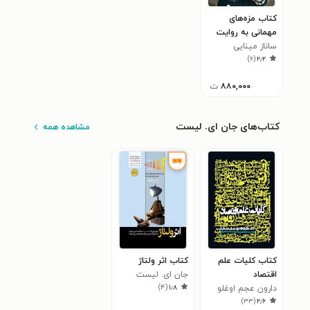
کتاب مزه‌های
مهمانی به روایت
ساناز مینایی
ساناز سانیا
)
۶
(
۲٫۲
۸۸۰,۰۰۰
ت
کتاب‌های جان ای. لیست
مشاهده همه
کتاب کلیات علم
کتاب اثر ولتاژ
اقتصاد
جان ای. لیست
)
۴
(
۱٫۸
دارون عجم اوغلو
)
۳۳
(
۲٫۶