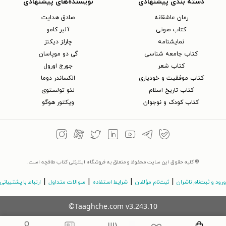
دسته بندی پیشنهادی
نویسنده‌های پیشنهادی
رمان عاشقانه
صادق هدایت
کتاب‌ صوتی
آلبر کامو
نمایشنامه
چارلز دیکنز
کتاب جامعه شناسی
گی دو موپاسان
کتاب شعر
جورج اورول
کتاب موفقیت و خودیاری
الکساندر دوما
کتاب تاریخ اسلام
لئو تولستوی
کتاب کودک و نوجوان
ویکتور هوگو
© کلیه حقوق این سایت محفوظ و متعلق به فروشگاه اینترنتی کتاب طاقچه است.
|
|
|
|
ورود و ثبت‌نام ناشران
ثبت‌نام مؤلفان
شرایط استفاده
سوالات متداول
ارتباط با پشتیبانی
©Taaghche.com
v
3.243.10