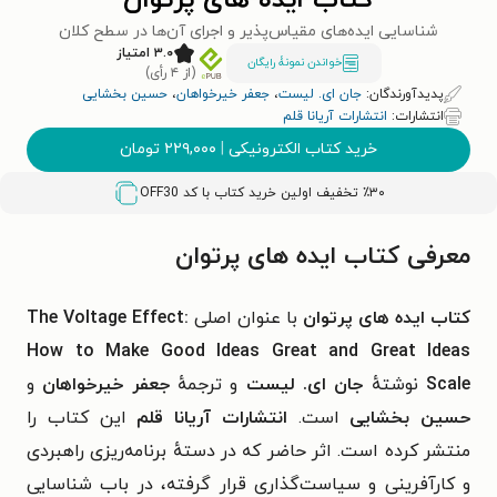
کتاب ایده‌ های پرتوان
شناسایی ایده‌های مقیاس‌پذیر و اجرای آن‌ها در سطح کلان
۳.۰ امتیاز
خواندن نمونۀ رایگان
(از ۴ رأی)
پدیدآورندگان:
جان ای. لیست
،
جعفر خیرخواهان
،
حسین بخشایی
انتشارات:
انتشارات آریانا قلم
خرید کتاب الکترونیکی
|
۲۲۹,۰۰۰
تومان
٪۳۰ تخفیف اولین خرید کتاب با کد
OFF30
معرفی کتاب ایده‌ های پرتوان
کتاب ایده‌ های پرتوان
با عنوان اصلی
The Voltage Effect:
How to Make Good Ideas Great and Great Ideas
Scale
نوشتهٔ
جان ای. لیست
و ترجمهٔ
جعفر خیرخواهان
و
حسین بخشایی
است.
انتشارات آریانا قلم
این کتاب را
منتشر کرده است. اثر حاضر که در دستهٔ
برنامه‌ریزی راهبردی
و کارآفرینی و سیاست‌گذاری
قرار گرفته، در باب
شناسایی