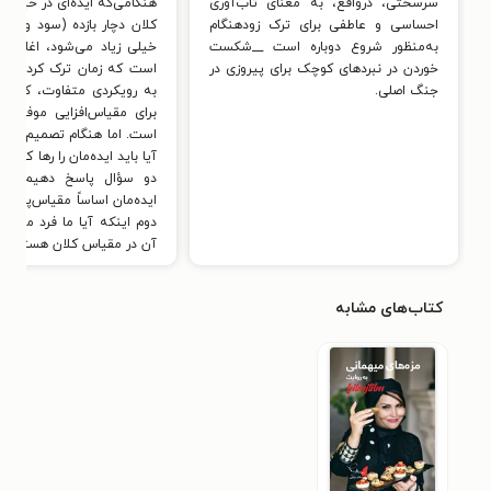
سرسختی، درواقع، به معنای تاب‌آوری
هنگامی‌که ایده‌ای در حین ا
احساسی و عاطفی برای ترک زودهنگام
کلان دچار بازده (سود و/یا تأ
به‌منظور شروع دوباره است __شکست
خیلی زیاد می‌شود، اغلب ن
خوردن در نبردهای کوچک برای پیروزی در
است که زمان ترک کردن آن
جنگ اصلی.
به رویکردی متفاوت، که احت
برای مقیاس‌افزایی موفق دار
است. اما هنگام تصمیم‌گیری د
آیا باید ایده‌مان را رها کنیم ی
دو سؤال پاسخ دهیم: اول
ایده‌مان اساساً مقیاس‌پذیر 
دوم اینکه آیا ما فرد مناسب
آن در مقیاس کلان هستیم ی
کتاب‌های مشابه