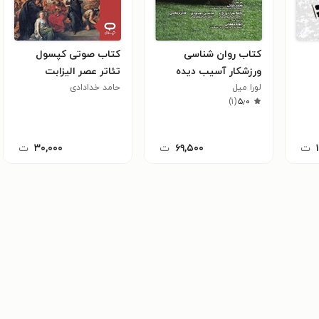
کتاب روان شناسی
کتاب صوتی کپسول
ورزشکار آسیب دیده
تئاتر عصر الیزابت
لورا میل
حامد خدادادی
)
۱
(
۵٫۰
ت
۶۹,۵۰۰
ت
۳۰,۰۰۰
ت